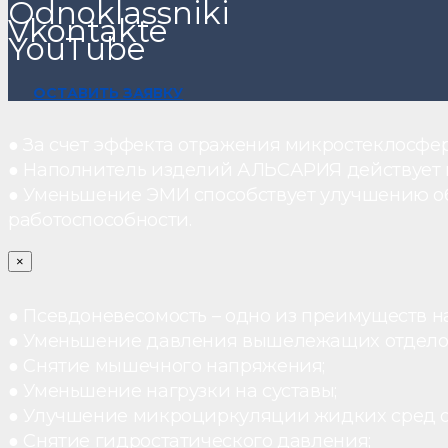
Odnoklassniki
Vkontakte
YouTube
ОСТАВИТЬ ЗАЯВКУ
● За счет эффекта отражения микростеклосфе
● Наполнитель изделий АЛЬСАРИЯ действует ка
● Уменьшение ЭМИ способствует улучшению о
работоспособности.
×
● Псевдоневесомость – одно из преимуществ н
● Уменьшение давления вышележащих отдело
● Снятие мышечного напряжения;
● Уменьшение нагрузки на суставы;
● Улучшение микроциркуляции жидких сред 
● Снятие гидростатического давления;