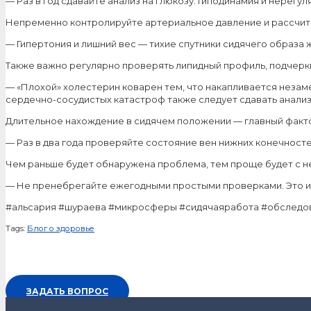
— Раз в год сдавайте анализ на глюкозу. Гиподинамия и нерегу
Непременно контролируйте артериальное давление и рассчиты
— Гипертония и лишний вес — тихие спутники сидячего образа 
Также важно регулярно проверять липидный профиль, подчеркн
— «Плохой» холестерин коварен тем, что накапливается незам
сердечно-сосудистых катастроф также следует сдавать анализ
Длительное нахождение в сидячем положении — главный фактор
— Раз в два года проверяйте состояние вен нижних конечност
Чем раньше будет обнаружена проблема, тем проще будет с н
— Не пренебрегайте ежегодными простыми проверками. Это ин
#альсария #шураева #микросферы #сидячаяработа #обследо
Tags:
Блог о здоровье
ЗАДАТЬ ВОПРОС