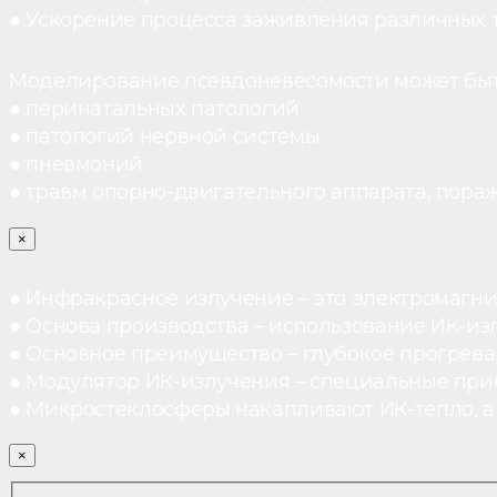
● Ускорение процесса заживления различных 
Моделирование псевдоневесомости может быт
● перинатальных патологий
● патологий нервной системы
● пневмоний
● травм опорно-двигательного аппарата, пораж
×
● Инфракрасное излучение – это электромагнит
● Основа производства – использование ИК-из
● Основное преимущество – глубокое прогреван
● Модулятор ИК-излучения – специальные при
● Микростеклосферы накапливают ИК-тепло, а 
×