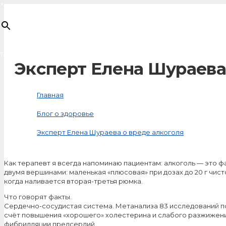
×
Товар
добавлен в корзину
Эксперт Елена Шураева
Главная
Блог о здоровье
Эксперт Елена Шураева о вреде алкоголя
Как терапевт я всегда напоминаю пациентам: алкоголь — это ф
двумя вершинами: маленькая «плюсовая» при дозах до 20 г чист
когда наливается вторая-третья рюмка.
Что говорят факты.
Сердечно-сосудистая система. Метанализа 83 исследований п
счёт повышения «хорошего» холестерина и слабого разжижения 
фибрилляции предсердий.