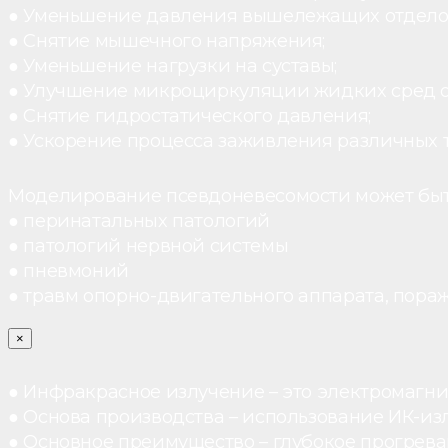
● Уменьшение давления вышележащих отдело
● Снятие мышечного напряжения;
● Уменьшение нагрузки на суставы;
● Улучшение микроциркуляции жидких сред 
● Снятие гидростатического давления;
● Ускорение процесса заживления различных 
Моделирование псевдоневесомости может быт
● перинатальных патологий
● патологий нервной системы
● пневмоний
● травм опорно-двигательного аппарата, пораж
×
● Инфракрасное излучение – это электромагнит
● Основа производства – использование ИК-из
● Основное преимущество – глубокое прогреван