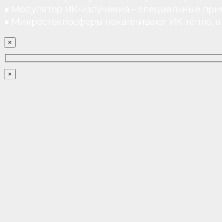
● Модулятор ИК-излучения – специальные при
● Микростеклосферы накапливают ИК-тепло, а 
×
×