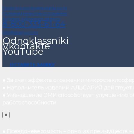
Политика конфиденциальности
Пользовательское соглашение
Договор публичной оферты
8-800-333-61-64
info@alsariya.com
Odnoklassniki
Vkontakte
YouTube
ОСТАВИТЬ ЗАЯВКУ
● За счет эффекта отражения микростеклосфе
● Наполнитель изделий АЛЬСАРИЯ действует ка
● Уменьшение ЭМИ способствует улучшению о
работоспособности.
×
● Псевдоневесомость – одно из преимуществ н