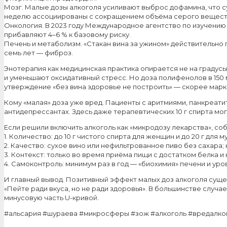
Мозг. Малые дозы алкоголя усиливают выброс дофамина, что су
неделю ассоциированы с сокращением объёма серого вещества 
Онкология. В 2023 году Международное агентство по изучению р
прибавляют 4–6 % к базовому риску.
Печень и метаболизм. «Стакан вина за ужином» действительно по
семь лет — фиброз.
Энотерапия как медицинская практика опирается не на градус
и уменьшают оксидативный стресс. Но доза полифенолов в 150 
утверждение «без вина здоровье не построить» — скорее марк
Кому «малая» доза уже вред. Пациенты с аритмиями, панкреатит
антидепрессантах. Здесь даже терапевтических 10 г спирта мо
Если решили включить алкоголь как «микродозу лекарства», со
1. Количество: до 10 г чистого спирта для женщин и до 20 г для
2. Качество: сухое вино или нефильтрованное пиво без сахара;
3. Контекст: только во время приёма пищи с достатком белка и
4. Самоконтроль: минимум раз в год — «биохимия» печени и у
И главный вывод. Позитивный эффект малых доз алкоголя сущест
«Пейте ради вкуса, но не ради здоровья». В большинстве случа
минусовую часть U-кривой.
#альсария #шураева #микросферы #зож #алкоголь #вредалко