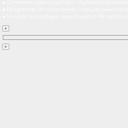
● Основное преимущество – глубокое прогреван
● Модулятор ИК-излучения – специальные при
● Микростеклосферы накапливают ИК-тепло, а 
×
×