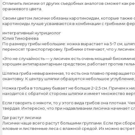
Отличить лисички от других съедобных аналогов сможет как р
оранжевого цвета.
Своим цветом лисички обязаны каротиноидам, которые также со
каротиноиды лучше усваиваются в комбинации с грибными фер
интегративный нутрициолог
Юлия Тимофеева
По размеру грибы небольшие: ножка вырастает на 5−7 см, шляпк
переносят транспортировку. Грибники отмечают, что у лисичек
«Это не случайность — у лисичек есть очень мощный биохимиче
хорошим антипаразитарным средством, работает против гельми
Шляпка гриба невыраженная, то есть она плавно превращается в
окантовку. К центру шляпки образуется небольшое углубление
Ножка гриба в толщину бывает не больше 2−2,5 см. Причем к н
находится с обратной стороны шляпки и имеет множество верт
Если говорить о мякоти, то у этого вида грибов она плотная. Ч
твердая. Интересно, что при надавливании лисичка начинает сл
Где растут лисички
Лисички чаще всего растут большими группами. Если при сборе
еловые и лиственные леса с влажной средой. Их можно встрети