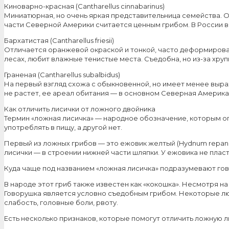
Киноварно-красная (Cantharellus cinnabarinus)
Миниатюрная, но очень яркая представительница семейства. О
части Северной Америки считается ценным грибом. В России в
Бархатистая (Cantharellus friesii)
Отличается оранжевой окраской и тонкой, часто деформирова
лесах, любит влажные тенистые места. Съедобна, но из-за хру
Граненая (Cantharellus subalbidus)
На первый взгляд схожа с обыкновенной, но имеет менее выраж
не растет, ее ареал обитания — в основном Северная Америка.
Как отличить лисички от ложного двойника
Термин «ложная лисичка» — народное обозначение, которым оп
употреблять в пищу, а другой нет.
Первый из ложных грибов — это ежовик желтый (Hydnum repandu
лисички — в строении нижней части шляпки. У ежовика не пласти
Куда чаще под названием «ложная лисичка» подразумевают гово
В народе этот гриб также известен как «кокошка». Несмотря на 
Говорушка является условно съедобным грибом. Некоторые люди
слабость, головные боли, рвоту.
Есть несколько признаков, которые помогут отличить ложную л