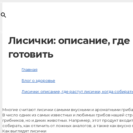
×
Товар
добавлен в корзину
Лисички: описание, где 
готовить
Главная
Блог о здоровье
Лисички: описание, где растут лисички, когда собирать
Многие считают лисички самыми вкусными и ароматными грибами
В число одних из самых известных и любимых грибов нашей стр
грибников, но и диких животных. Например, этот продукт входит
собирать, как отличить от ложных аналогов, а также как вкусно
Как выглядят лисички