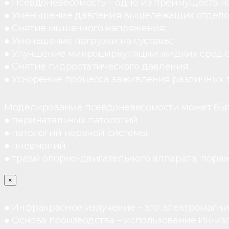
● Псевдоневесомость – одно из преимуществ н
● Уменьшение давления вышележащих отдело
● Снятие мышечного напряжения;
● Уменьшение нагрузки на суставы;
● Улучшение микроциркуляции жидких сред 
● Снятие гидростатического давления;
● Ускорение процесса заживления различных 
Моделирование псевдоневесомости может быт
● перинатальных патологий
● патологий нервной системы
● пневмоний
● травм опорно-двигательного аппарата, пораж
×
● Инфракрасное излучение – это электромагнит
● Основа производства – использование ИК-из