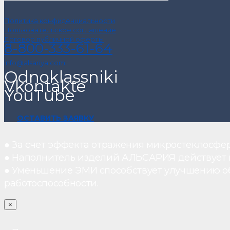
Политика конфиденциальности
Пользовательское соглашение
Договор публичной оферты
8-800-333-61-64
info@alsariya.com
Odnoklassniki
Vkontakte
YouTube
ОСТАВИТЬ ЗАЯВКУ
● За счет эффекта отражения микростеклосфе
● Наполнитель изделий АЛЬСАРИЯ действует ка
● Уменьшение ЭМИ способствует улучшению о
работоспособности.
×