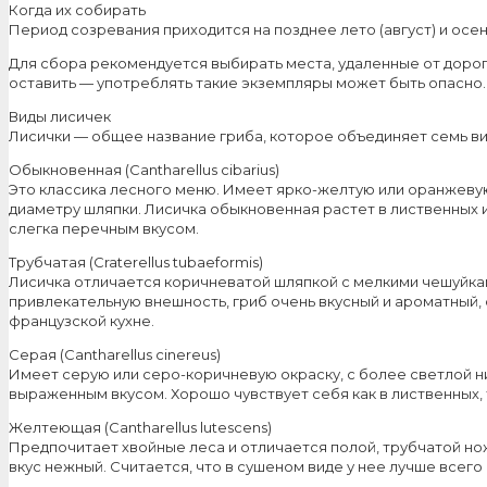
Когда их собирать
Период созревания приходится на позднее лето (август) и осен
Для сбора рекомендуется выбирать места, удаленные от дороги
оставить — употреблять такие экземпляры может быть опасно.
Виды лисичек
Лисички — общее название гриба, которое объединяет семь ви
Обыкновенная (Cantharellus cibarius)
Это классика лесного меню. Имеет ярко-желтую или оранжевую 
диаметру шляпки. Лисичка обыкновенная растет в лиственных 
слегка перечным вкусом.
Трубчатая (Craterellus tubaeformis)
Лисичка отличается коричневатой шляпкой с мелкими чешуйкам
привлекательную внешность, гриб очень вкусный и ароматный, 
французской кухне.
Серая (Cantharellus cinereus)
Имеет серую или серо-коричневую окраску, с более светлой н
выраженным вкусом. Хорошо чувствует себя как в лиственных, т
Желтеющая (Cantharellus lutescens)
Предпочитает хвойные леса и отличается полой, трубчатой но
вкус нежный. Считается, что в сушеном виде у нее лучше всег