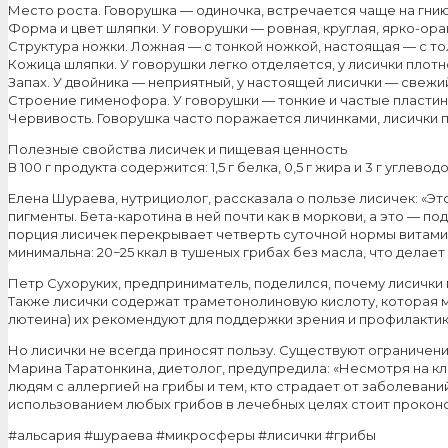
Место роста. Говорушка — одиночка, встречается чаще на гни
Форма и цвет шляпки. У говорушки — ровная, круглая, ярко-оран
Структура ножки. Ложная — с тонкой ножкой, настоящая — с то
Кожица шляпки. У говорушки легко отделяется, у лисички плотн
Запах. У двойника — неприятный, у настоящей лисички — свежи
Строение гименофора. У говорушки — тонкие и частые пластинк
Червивость. Говорушка часто поражается личинками, лисички 
Полезные свойства лисичек и пищевая ценность
В 100 г продукта содержится: 1,5 г белка, 0,5 г жира и 3 г углев
Елена Шураева, нутрициолог, рассказала о пользе лисичек: «Это 
пигменты. Бета-каротина в ней почти как в моркови, а это — п
порция лисичек перекрывает четверть суточной нормы витами
минимальна: 20−25 ккал в тушеных грибах без масла, что делае
Петр Сухоруких, предприниматель, поделился, почему лисички п
Также лисички содержат траметонолиновую кислоту, которая м
лютеина) их рекомендуют для поддержки зрения и профилактики
Но лисички не всегда приносят пользу. Существуют ограничения
Марина Таратонкина, диетолог, предупредила: «Несмотря на к
людям с аллергией на грибы и тем, кто страдает от заболеваний
использованием любых грибов в лечебных целях стоит проконс
#альсария #шураева #микросферы #лисички #грибы