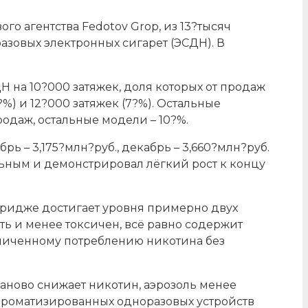
го агентства Fedotov Grop, из 13?тысяч
азовых электронных сигарет (ЭСДН). В
 на 10?000 затяжек, доля которых от продаж
?%) и 12?000 затяжек (7?%). Остальные
родаж, остальные модели – 10?%.
рь – 3,175?млн?руб., декабрь – 3,660?млн?руб.
льным и демонстрировал лёгкий рост к концу
тридже достигает уровня примерно двух
ть и менее токсичен, всё равно содержит
личенному потреблению никотина без
аново снижает никотин, аэрозоль менее
 ароматизированных одноразовых устройств