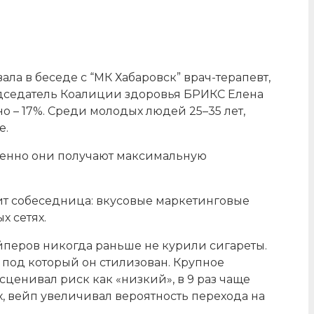
а в беседе с “МК Хабаровск” врач-терапевт,
дседатель Коалиции здоровья БРИКС Елена
но – 17%. Среди молодых людей 25–35 лет,
е.
 именно они получают максимальную
рит собеседница: вкусовые маркетинговые
 сетях.
йперов никогда раньше не курили сигареты.
 под который он стилизован. Крупное
сценивал риск как «низкий», в 9 раз чаще
х, вейп увеличивал вероятность перехода на