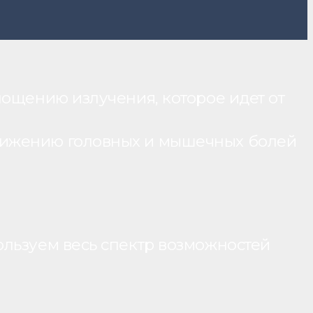
лощению излучения, которое идет от
нижению головных и мышечных болей
ользуем весь спектр возможностей