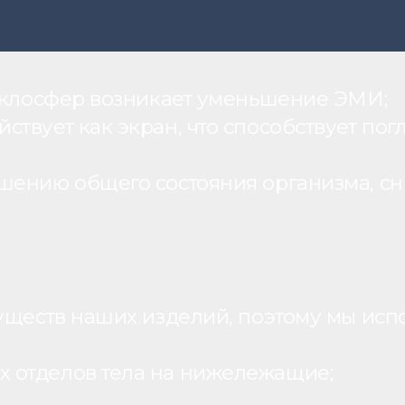
теклосфер возникает уменьшение ЭМИ;
вует как экран, что способствует пог
шению общего состояния организма, с
уществ наших изделий, поэтому мы исп
 отделов тела на нижележащие;