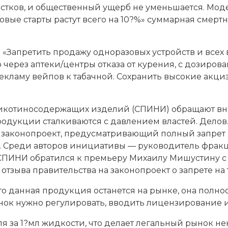
тков, и общественный ущерб не уменьшается. Моде
овые старты растут всего на 10?%» суммарная смертн
«Запретить продажу одноразовых устройств и всех 
 через аптеки/центры отказа от курения, с дозиро
екламу вейпов к табачной. Сохранить высокие акц
икотиносодержащих изделий (СПИНИ) обращают вни
дукции сталкиваются с давлением властей. Делов.
у законопроект, предусматривающий полный запрет 
 Среди авторов инициативы — руководитель фракц
 СПИНИ обратился к премьеру Михаилу Мишустину с
отзыва правительства на законопроект о запрете на
то данная продукция останется на рынке, она полно
ок нужно регулировать, вводить лицензирование и 
бля за 1?мл жидкости, что делает легальный рынок 