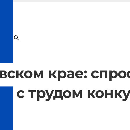
×
Товар
добавлен в корзину
ском крае: спрос
к с трудом конк