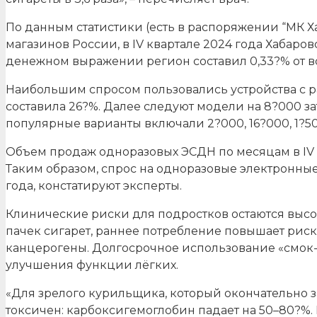
По данным статистики (есть в распоряжении “МК Ха
магазинов России, в IV квартале 2024 года Хабар
денежном выражении регион составил 0,33?% от все
Наибольшим спросом пользовались устройства с р
составила 26?%. Далее следуют модели на 8?000 затя
популярные варианты включали 2?000, 16?000, 1?50
Объем продаж одноразовых ЭСДН по месяцам в IV ква
Таким образом, спрос на одноразовые электронные
года, констатируют эксперты.
Клинические риски для подростков остаются высо
пачек сигарет, раннее потребление повышает риск 
канцерогены. Долгосрочное использование «смок
улучшения функции лёгких.
«Для зрелого курильщика, который окончательно 
токсичен: карбоксигемоглобин падает на 50–80?%