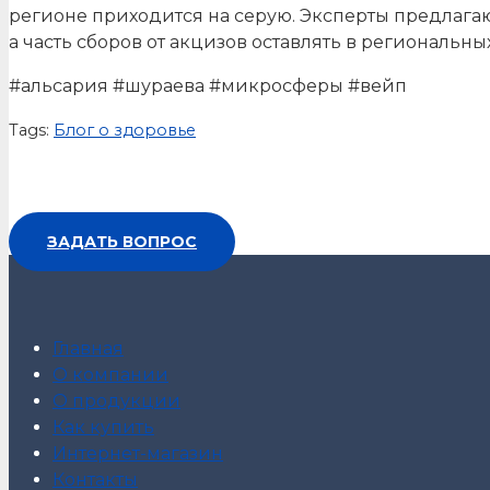
регионе приходится на серую. Эксперты предлагаю
а часть сборов от акцизов оставлять в региональн
#альсария #шураева #микросферы #вейп
Tags:
Блог о здоровье
ЗАДАТЬ ВОПРОС
Главная
О компании
О продукции
Как купить
Интернет-магазин
Контакты