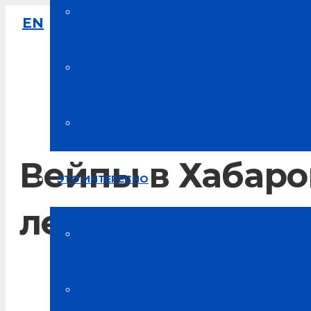
Накопительная система скидок
EN
8-800-333-61-64
Звонок по России бесплатный
Карта цветов
Мой аккаунт
Вейпы в Хабаров
ЭТО ИНТЕРЕСНО
легальный рыно
Новости компании
Главная
Статьи об “Альсарии”
Блог о здоровье