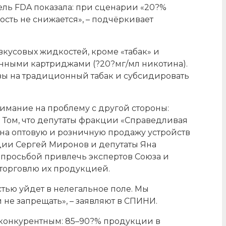
ль FDA показала: при сценарии «20?%
ость не снижается», – подчёркивает
вкусовых жидкостей, кроме «табак» и
ванными картриджами (?20?мг/мл никотина).
изы на традиционный табак и субсидировать
мание на проблему с другой стороны:
 Том, что депутаты фракции «Справедливая
на оптовую и розничную продажу устройств
ии Сергей Миронов и депутаты Яна
 просьбой привлечь экспертов Союза и
 торговлю их продукцией.
стью уйдет в нелегальное поле. Мы
не запрещать», – заявляют в СПИНИ.
неконкурентным: 85–90?% продукции в