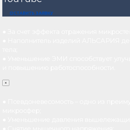
ОСТАВИТЬ ЗАЯВКУ
● За счет эффекта отражения микрос
● Наполнитель изделий АЛЬСАРИЯ дейст
тела;
● Уменьшение ЭМИ способствует улуч
и повышению работоспособности.
×
● Псевдоневесомость – одно из преим
микросфер;
● Уменьшение давления вышележащих
● Снятие мышечного напряжения;