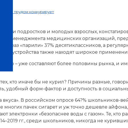
рынок с трудом конкурирует
реди подростков и молодых взрослых, констатировал
нтров
ния и менеджмента медицинских организаций, пре
я бы раз «парили» 37% десятиклассников, а регуляр
онные устройства также находят широкое применени
м, и пар – уже составляют более половины рынка, и
 тех, кто иначе бы не курил? Причины разные, гово
, удобный форм-фактор и доступность в социальных
 вкуса». В российском опросе 64?% школьников-ве
 многих пачек сигарет и уж точно дешевле айфона,
т электронки «безопаснее воды с газом». Те, кто ра
14–2019 гг., среди школьников, никогда не куривши