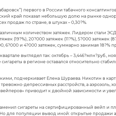
баровск”) первого в России табачного консалтингово
овский край показал небольшую долю на рынке однор
х продаж по стране, в штуках – 0,30?%.
азличным количеством затяжек. Лидером стали ЭСДН
жек (19?%), 20?000 затяжек (11?%), 5?000 затяжек (8
0, 6?000 и 4?000 затяжек, суммарно занимая 18?% п
ртале выглядел так: октябрь – 3,446?млн?руб., нояб
 сигареты в регионе оставался относительно стаби
кими, подчеркивает Елена Шураева. Никотин в кар
тревожно-депрессивных расстройств, а аэрозоль, хо
-вейперов» приводит к двойной зависимости и уве
заменил сигареты на сертифицированный вейп и пл
. Но для популяции вывод иной: открытые продажи