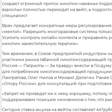
создают огромный приток никотин-наивных подрос
взрослых полностью переходят на вейп, а подростк
специалист.
Врач предлагает конкретные меры регулирования: 
«ментол». Разрешить многоразовые системы только
Усилить контроль онлайн-контента и приравнять р
никотин-заместительную терапию».
Тем временем, в Союзе предприятий индустрии н
участники рынка табачной никотинсодержащей про
Россия — Патриоты — За правду» внесли в Госдум
для потребления никотинсодержащей продукции.
Лантратова, Олег Нилов и Михаил Делягин. Ранее
«Опору России» для консультаций при подготовке 
«Запрет не приведет ни к чему хорошему, потому ч
поддерживаем позицию чиновников о том, что рын
Сегодня ставка акциза на вейпы составляет 44?ру