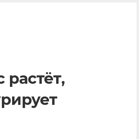
 растёт,
урирует