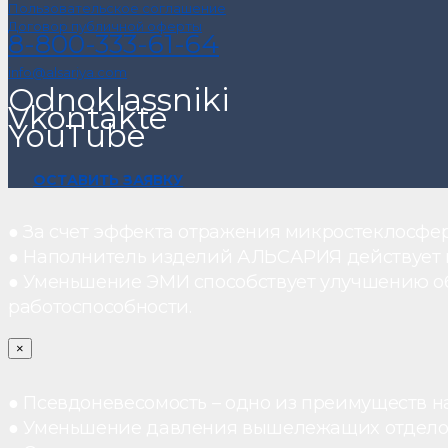
Пользовательское соглашение
Договор публичной оферты
8-800-333-61-64
info@alsariya.com
Odnoklassniki
Vkontakte
YouTube
ОСТАВИТЬ ЗАЯВКУ
● За счет эффекта отражения микростеклосфе
● Наполнитель изделий АЛЬСАРИЯ действует ка
● Уменьшение ЭМИ способствует улучшению о
работоспособности.
×
● Псевдоневесомость – одно из преимуществ н
● Уменьшение давления вышележащих отдело