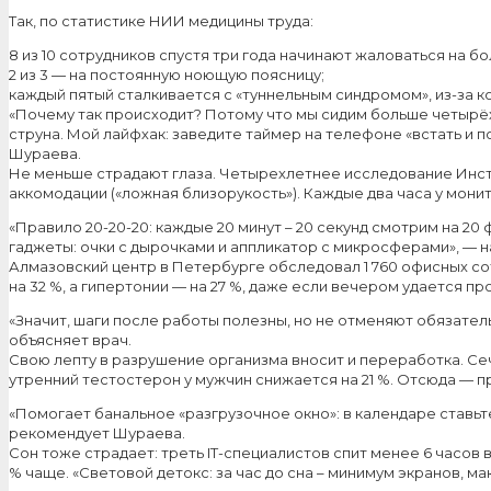
Так, по статистике НИИ медицины труда:
8 из 10 сотрудников спустя три года начинают жаловаться на бо
2 из 3 — на постоянную ноющую поясницу;
каждый пятый сталкивается с «туннельным синдромом», из-за к
«Почему так происходит? Потому что мы сидим больше четырёх 
струна. Мой лайфхак: заведите таймер на телефоне «встать и п
Шураева.
Не меньше страдают глаза. Четырехлетнее исследование Инстит
аккомодации («ложная близорукость»). Каждые два часа у мони
«Правило 20-20-20: каждые 20 минут – 20 секунд смотрим на 20
гаджеты: очки с дырочками и аппликатор с микросферами», — 
Алмазовский центр в Петербурге обследовал 1 760 офисных со
на 32 %, а гипертонии — на 27 %, даже если вечером удается пр
«Значит, шаги после работы полезны, но не отменяют обязатель
объясняет врач.
Свою лепту в разрушение организма вносит и переработка. Сеч
утренний тестостерон у мужчин снижается на 21 %. Отсюда — п
«Помогает банальное «разгрузочное окно»: в календаре ставьте
рекомендует Шураева.
Сон тоже страдает: треть IT-специалистов спит менее 6 часов 
% чаще. «Световой детокс: за час до сна – минимум экранов, м