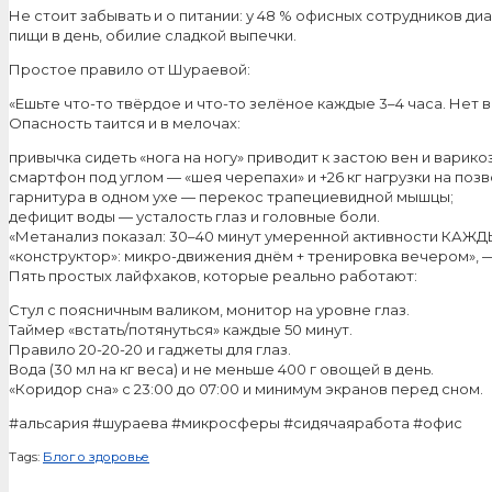
Не стоит забывать и о питании: у 48 % офисных сотрудников ди
пищи в день, обилие сладкой выпечки.
Простое правило от Шураевой:
«Ешьте что-то твёрдое и что-то зелёное каждые 3–4 часа. Нет
Опасность таится и в мелочах:
привычка сидеть «нога на ногу» приводит к застою вен и варикоз
смартфон под углом — «шея черепахи» и +26 кг нагрузки на позв
гарнитура в одном ухе — перекос трапециевидной мышцы;
дефицит воды — усталость глаз и головные боли.
«Метанализ показал: 30–40 минут умеренной активности КАЖДЫЙ
«конструктор»: микро-движения днём + тренировка вечером», 
Пять простых лайфхаков, которые реально работают:
Стул с поясничным валиком, монитор на уровне глаз.
Таймер «встать/потянуться» каждые 50 минут.
Правило 20-20-20 и гаджеты для глаз.
Вода (30 мл на кг веса) и не меньше 400 г овощей в день.
«Коридор сна» с 23:00 до 07:00 и минимум экранов перед сном.
#альсария #шураева #микросферы #сидячаяработа #офис
Tags:
Блог о здоровье