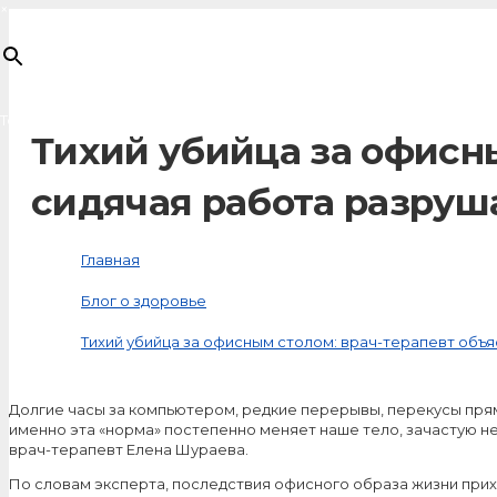
×
Товар
добавлен в корзину
Тихий убийца за офисны
сидячая работа разруш
Главная
Блог о здоровье
Тихий убийца за офисным столом: врач-терапевт объя
Долгие часы за компьютером, редкие перерывы, перекусы пря
именно эта «норма» постепенно меняет наше тело, зачастую не
врач-терапевт Елена Шураева.
По словам эксперта, последствия офисного образа жизни при