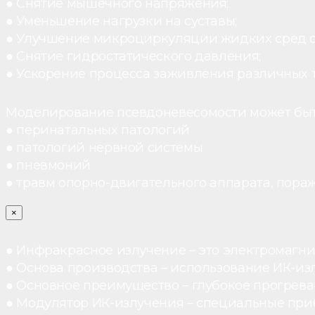
● Снятие мышечного напряжения;
● Уменьшение нагрузки на суставы;
● Улучшение микроциркуляции жидких сред 
● Снятие гидростатического давления;
● Ускорение процесса заживления различных 
Моделирование псевдоневесомости может быт
● перинатальных патологий
● патологий нервной системы
● пневмоний
● травм опорно-двигательного аппарата, пораж
×
● Инфракрасное излучение – это электромагнит
● Основа производства – использование ИК-из
● Основное преимущество – глубокое прогреван
● Модулятор ИК-излучения – специальные при