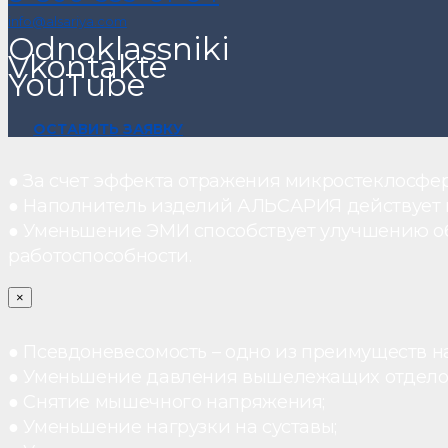
info@alsariya.com
Odnoklassniki
Vkontakte
YouTube
ОСТАВИТЬ ЗАЯВКУ
● За счет эффекта отражения микростеклосфе
● Наполнитель изделий АЛЬСАРИЯ действует ка
● Уменьшение ЭМИ способствует улучшению о
работоспособности.
×
● Псевдоневесомость – одно из преимуществ н
● Уменьшение давления вышележащих отдело
● Снятие мышечного напряжения;
● Уменьшение нагрузки на суставы;