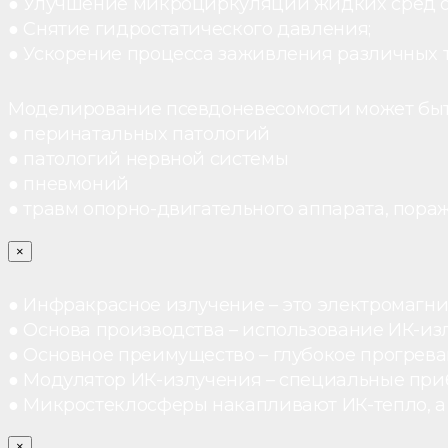
● Улучшение микроциркуляции жидких сред 
● Снятие гидростатического давления;
● Ускорение процесса заживления различных 
Моделирование псевдоневесомости может быт
● перинатальных патологий
● патологий нервной системы
● пневмоний
● травм опорно-двигательного аппарата, пораж
×
● Инфракрасное излучение – это электромагнит
● Основа производства – использование ИК-из
● Основное преимущество – глубокое прогреван
● Модулятор ИК-излучения – специальные при
● Микростеклосферы накапливают ИК-тепло, а 
×