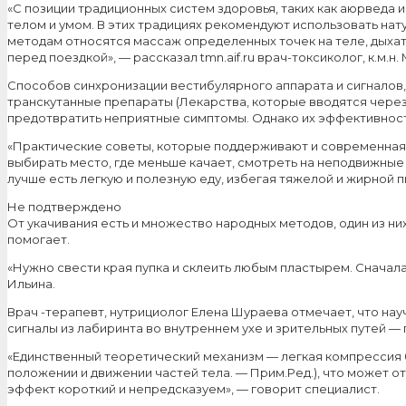
«С позиции традиционных систем здоровья, таких как аюрведа 
телом и умом. В этих традициях рекомендуют использовать нат
методам относятся массаж определенных точек на теле, дыха
перед поездкой», — рассказал tmn.aif.ru врач-токсиколог, к.м.н.
Способов синхронизации вестибулярного аппарата и сигналов,
транскутанные препараты (Лекарства, которые вводятся через
предотвратить неприятные симптомы. Однако их эффективност
«Практические советы, которые поддерживают и современная м
выбирать место, где меньше качает, смотреть на неподвижные
лучше есть легкую и полезную еду, избегая тяжелой и жирной 
Не подтверждено
От укачивания есть и множество народных методов, один из ни
помогает.
«Нужно свести края пупка и склеить любым пластырем. Сначал
Ильина.
Врач -терапевт, нутрициолог Елена Шураева отмечает, что науч
сигналы из лабиринта во внутреннем ухе и зрительных путей —
«Единственный теоретический механизм — легкая компрессия
положении и движении частей тела. — Прим.Ред.), что может о
эффект короткий и непредсказуем», — говорит специалист.