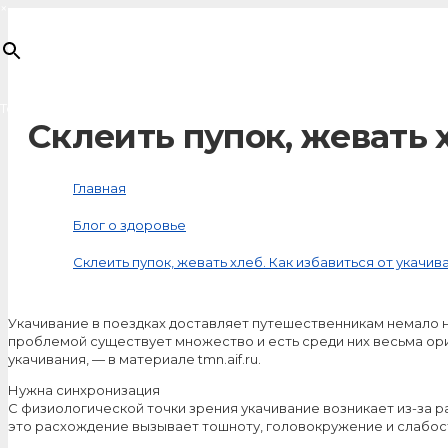
×
Товар
добавлен в корзину
Склеить пупок, жевать 
Главная
Блог о здоровье
Склеить пупок, жевать хлеб. Как избавиться от укачив
Укачивание в поездках доставляет путешественникам немало н
проблемой существует множество и есть среди них весьма ори
укачивания, — в материале tmn.aif.ru.
Нужна синхронизация
С физиологической точки зрения укачивание возникает из-за р
это расхождение вызывает тошноту, головокружение и слабос