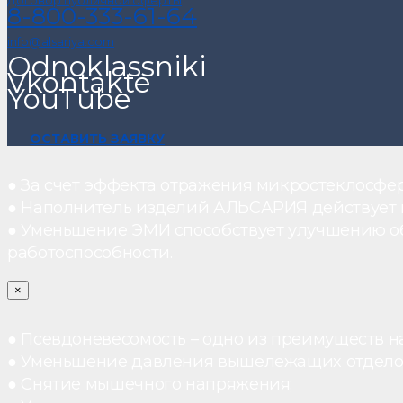
Договор публичной оферты
8-800-333-61-64
info@alsariya.com
Odnoklassniki
Vkontakte
YouTube
ОСТАВИТЬ ЗАЯВКУ
● За счет эффекта отражения микростеклосфе
● Наполнитель изделий АЛЬСАРИЯ действует ка
● Уменьшение ЭМИ способствует улучшению о
работоспособности.
×
● Псевдоневесомость – одно из преимуществ н
● Уменьшение давления вышележащих отдело
● Снятие мышечного напряжения;