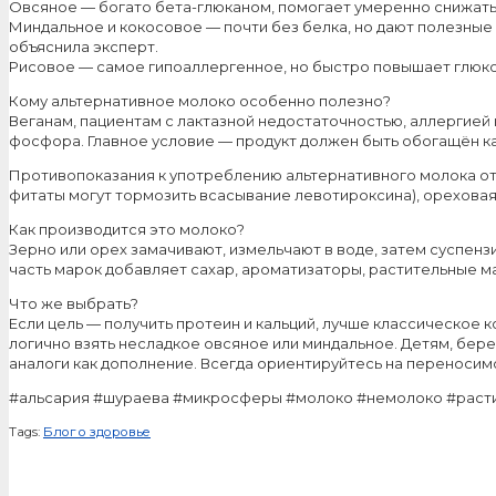
Овсяное — богато бета-глюканом, помогает умеренно снижать
Миндальное и кокосовое — почти без белка, но дают полезны
объяснила эксперт.
Рисовое — самое гипоаллергенное, но быстро повышает глюкоз
Кому альтернативное молоко особенно полезно?
Веганам, пациентам с лактазной недостаточностью, аллергией
фосфора. Главное условие — продукт должен быть обогащён кал
Противопоказания к употреблению альтернативного молока отн
фитаты могут тормозить всасывание левотироксина), ореховая
Как производится это молоко?
Зерно или орех замачивают, измельчают в воде, затем суспенз
часть марок добавляет сахар, ароматизаторы, растительные мас
Что же выбрать?
Если цель — получить протеин и кальций, лучше классическое
логично взять несладкое овсяное или миндальное. Детям, бер
аналоги как дополнение. Всегда ориентируйтесь на переносимос
#альсария #шураева #микросферы #молоко #немолоко #раст
Tags:
Блог о здоровье