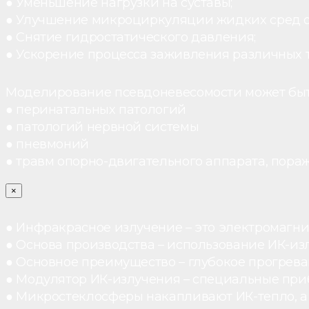
● Уменьшение нагрузки на суставы;
● Улучшение микроциркуляции жидких сред 
● Снятие гидростатического давления;
● Ускорение процесса заживления различных 
Моделирование псевдоневесомости может быт
● перинатальных патологий
● патологий нервной системы
● пневмоний
● травм опорно-двигательного аппарата, пораж
×
● Инфракрасное излучение – это электромагнит
● Основа производства – использование ИК-из
● Основное преимущество – глубокое прогреван
● Модулятор ИК-излучения – специальные при
● Микростеклосферы накапливают ИК-тепло, а 