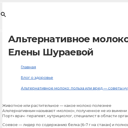
×
Товар
добавлен в корзину
Альтернативное молоко
Елены Шураевой
Главная
Блог о здоровье
Альтернативное молоко: польза или вред — советы 
Животное или растительное — какое молоко полезнее
Альтернативным называют «молоко», полученное не из вымени ж
Порт» врач -терапевт, нутрициолог, специалист в области ор
Соевое — лидер по содержанию белка (6–7 г на стакан) и полн