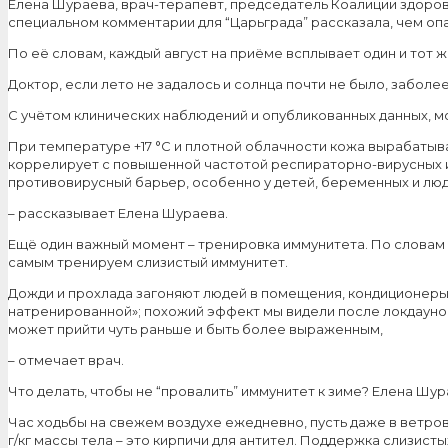
Елена Шураева, врач-терапевт, председатель Коалиции здоро
специальном комментарии для “Царьграда” рассказала, чем опа
По её словам, каждый август на приёме всплывает один и тот ж
Доктор, если лето не задалось и солнца почти не было, забол
С учётом клинических наблюдений и опубликованных данных, м
При температуре +17 °С и плотной облачности кожа вырабатыва
коррелирует с повышенной частотой респираторно-вирусных и
противовирусный барьер, особенно у детей, беременных и люд
– рассказывает Елена Шураева.
Ещё один важный момент – тренировка иммунитета. По словам
самым тренируем слизистый иммунитет.
Дожди и прохлада загоняют людей в помещения, кондиционеры
натренированной»; похожий эффект мы видели после локдаунов 2
может прийти чуть раньше и быть более выраженным,
– отмечает врач.
Что делать, чтобы не “провалить” иммунитет к зиме? Елена Шу
Час ходьбы на свежем воздухе ежедневно, пусть даже в ветровк
г/кг массы тела – это кирпичи для антител. Поддержка слизист