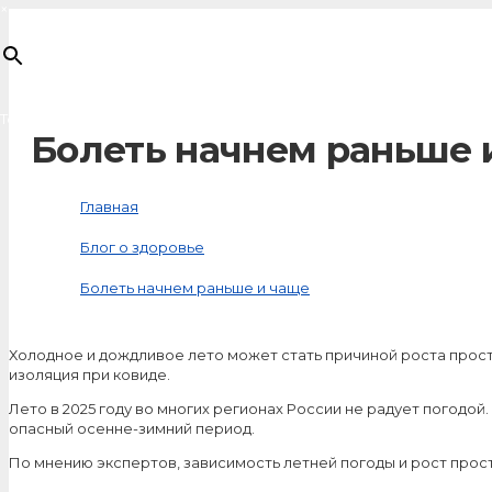
×
Товар
добавлен в корзину
Болеть начнем раньше 
Главная
Блог о здоровье
Болеть начнем раньше и чаще
Холодное и дождливое лето может стать причиной роста прос
изоляция при ковиде.
Лето в 2025 году во многих регионах России не радует погодой
опасный осенне-зимний период.
По мнению экспертов, зависимость летней погоды и рост прос