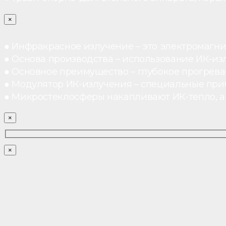
×
● Инфракрасное излучение – это электромагнит
● Основа производства – использование ИК-из
● Основное преимущество – глубокое прогреван
● Модулятор ИК-излучения – специальные при
● Микростеклосферы накапливают ИК-тепло, а 
×
×