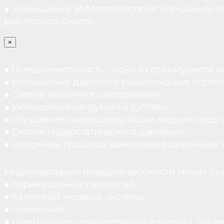
● Уменьшение ЭМИ способствует улучшению о
работоспособности.
×
● Псевдоневесомость – одно из преимуществ н
● Уменьшение давления вышележащих отдело
● Снятие мышечного напряжения;
● Уменьшение нагрузки на суставы;
● Улучшение микроциркуляции жидких сред 
● Снятие гидростатического давления;
● Ускорение процесса заживления различных 
Моделирование псевдоневесомости может быт
● перинатальных патологий
● патологий нервной системы
● пневмоний
● травм опорно-двигательного аппарата, пораж