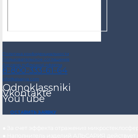
Политика конфиденциальности
Пользовательское соглашение
Договор публичной оферты
8-800-333-61-64
info@alsariya.com
Odnoklassniki
Vkontakte
YouTube
ОСТАВИТЬ ЗАЯВКУ
● За счет эффекта отражения микростеклосфе
● Наполнитель изделий АЛЬСАРИЯ действует ка