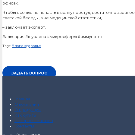
офисах.
Чтобы осенью не попасть в волну простуд, достаточно заранее 
светской беседы, а не медицинской статистики,
– заключает эксперт.
#альсария #шураева #микросферы #иммунитет
Tags:
Блог о здоровье
ЗАДАТЬ ВОПРОС
Главная
О компании
О продукции
Как купить
Интернет-магазин
Контакты