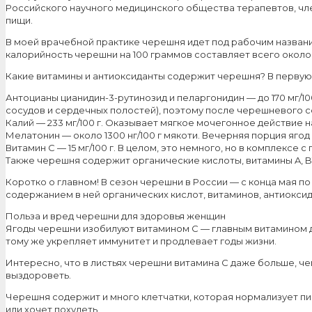
Российского научного медицинского общества терапевтов, чл
пищи.
В моей врачебной практике черешня идет под рабочим названи
калорийность черешни на 100 граммов составляет всего около 
Какие витамины и антиоксиданты содержит черешня? В первую
Антоцианы цианидин-3-рутинозид и пеларгонидин — до 170 мг/
сосудов и сердечных полостей), поэтому после черешневого с
Калий — 233 мг/100 г. Оказывает мягкое мочегонное действие н
Мелатонин — около 1300 нг/100 г мякоти. Вечерняя порция яго
Витамин С — 15 мг/100 г. В целом, это немного, но в комплексе
Также черешня содержит органические кислоты, витамины A, B1,
Коротко о главном! В сезон черешни в России — с конца мая п
содержанием в ней органических кислот, витаминов, антиоксид
Польза и вред черешни для здоровья женщин
Ягоды черешни изобилуют витамином С — главным витамином д
тому же укрепляет иммунитет и продлевает годы жизни.
Интересно, что в листьях черешни витамина С даже больше, че
выздороветь.
Черешня содержит и много клетчатки, которая нормализует пи
или хочет похудеть.