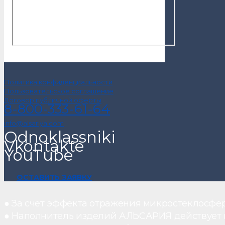
Политика конфиденциальности
Пользовательское соглашение
Договор публичной оферты
8-800-333-61-64
info@alsariya.com
Odnoklassniki
Vkontakte
YouTube
ОСТАВИТЬ ЗАЯВКУ
● За счет эффекта отражения микростеклосфе
● Наполнитель изделий АЛЬСАРИЯ действует ка