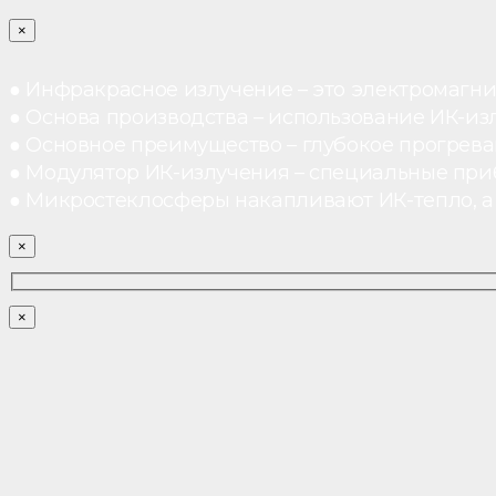
×
● Инфракрасное излучение – это электромагнит
● Основа производства – использование ИК-из
● Основное преимущество – глубокое прогреван
● Модулятор ИК-излучения – специальные при
● Микростеклосферы накапливают ИК-тепло, а 
×
×