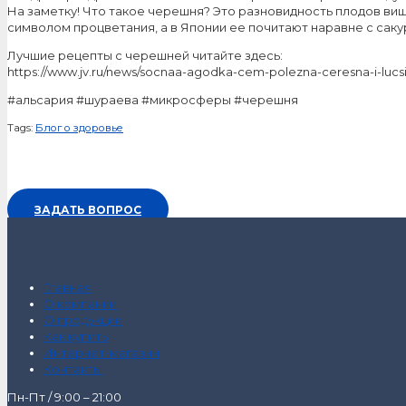
На заметку! Что такое черешня? Это разновидность плодов вишн
символом процветания, а в Японии ее почитают наравне с саку
Лучшие рецепты с черешней читайте здесь:
https://www.jv.ru/news/socnaa-agodka-cem-polezna-ceresna-i-lucsi
#альсария #шураева #микросферы #черешня
Tags:
Блог о здоровье
ЗАДАТЬ ВОПРОС
Главная
О компании
О продукции
Как купить
Интернет-магазин
Контакты
Пн-Пт / 9:00 – 21:00