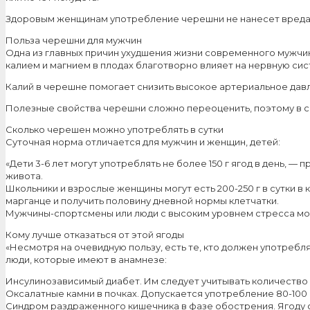
Здоровым женщинам употребление черешни не нанесет вреда, 
Польза черешни для мужчин
Одна из главных причин ухудшения жизни современного мужчин
калием и магнием в плодах благотворно влияет на нервную сис
Калий в черешне помогает снизить высокое артериальное давл
Полезные свойства черешни сложно переоценить, поэтому в се
Сколько черешен можно употреблять в сутки
Суточная норма отличается для мужчин и женщин, детей:
«Дети 3-6 лет могут употреблять не более 150 г ягод в день,
живота.
Школьники и взрослые женщины могут есть 200-250 г в сутки в
марганце и получить половину дневной нормы клетчатки.
Мужчины-спортсмены или люди с высоким уровнем стресса могут 
Кому лучше отказаться от этой ягоды
«Несмотря на очевидную пользу, есть те, кто должен употреб
люди, которые имеют в анамнезе:
Инсулинозависимый диабет. Им следует учитывать количество ХЕ
Оксалатные камни в почках. Допускается употребление 80-100 
Синдром раздраженного кишечника в фазе обострения. Ягоду с