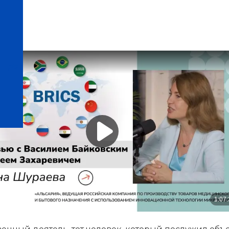
вичем
нтров