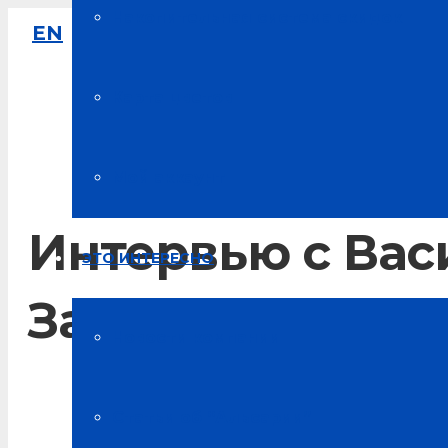
Накопительная система скидок
EN
8-800-333-61-64
Звонок по России бесплатный
Карта цветов
Мой аккаунт
Интервью с Ва
ЭТО ИНТЕРЕСНО
Захаревичем
Новости компании
Главная
Статьи об “Альсарии”
Интересное об "Альсарии"