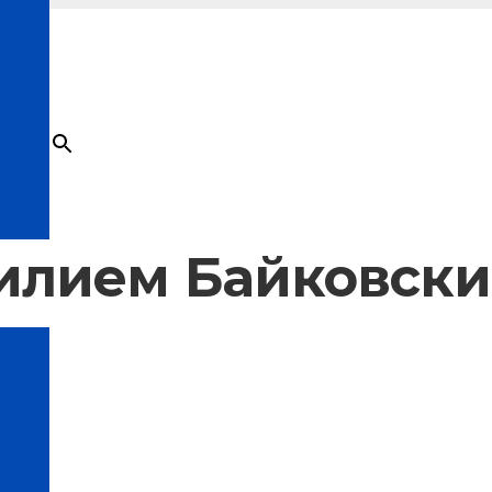
×
Товар
добавлен в корзину
силием Байковск