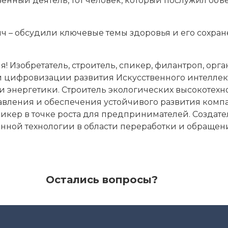
енный деятель, тот человек, который послужил об
ич – обсудили ключевые темы здоровья и его сохран
 Изобретатель, строитель, спикер, филантроп, орга
и цифровизации развития Искусственного интелле
 и энергетики. Строитель экологических высокотехн
авления и обеспечения устойчивого развития ком
пикер в точке роста для предпринимателей. Создат
анной технологии в области переработки и обращени
Остались вопросы?