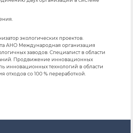
ъединению двух организаций в системе
ения.
низатор экологических проектов.
кта АНО Международная организация
ологичных заводов. Специалист в области
паний. Продвижение инновационных
ель инновационных технологий в области
я отходов со 100 % переработкой.