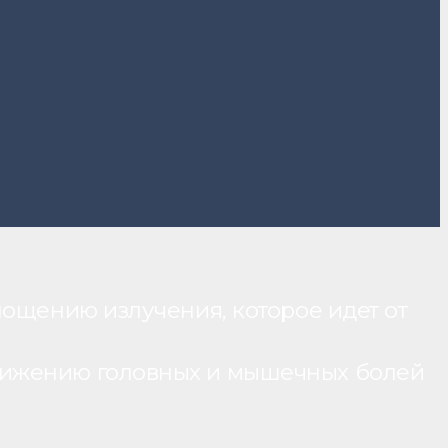
лощению излучения, которое идет от
нижению головных и мышечных болей