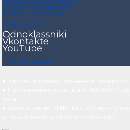
Пользовательское соглашение
Договор публичной оферты
8-800-333-61-64
info@alsariya.com
Odnoklassniki
Vkontakte
YouTube
ОСТАВИТЬ ЗАЯВКУ
● За счет эффекта отражения микрос
● Наполнитель изделий АЛЬСАРИЯ дейст
тела;
● Уменьшение ЭМИ способствует улуч
и повышению работоспособности.