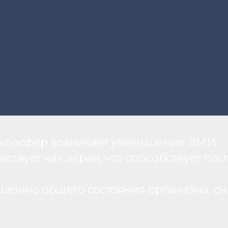
теклосфер возникает уменьшение ЭМИ;
вует как экран, что способствует пог
шению общего состояния организма, с