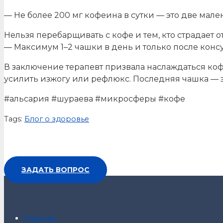
— Не более 200 мг кофеина в сутки — это две мал
Нельзя перебарщивать с кофе и тем, кто страдает
— Максимум 1–2 чашки в день и только после конс
В заключение терапевт призвала наслаждаться коф
усилить изжогу или рефлюкс. Последняя чашка — за
#альсария #шураева #микросферы #кофе
Tags:
Блог о здоровье
ЗАДАТЬ ВОПРОС
Главная