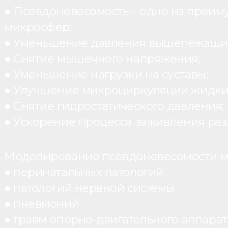
● Псевдоневесомость – одно из преим
микросфер;
● Уменьшение давления вышележащих
● Снятие мышечного напряжения;
● Уменьшение нагрузки на суставы;
● Улучшение микроциркуляции жидки
● Снятие гидростатического давления;
● Ускорение процесса заживления раз
Моделирование псевдоневесомости мо
● перинатальных патологий
● патологий нервной системы
● пневмоний
● травм опорно-двигательного аппарата