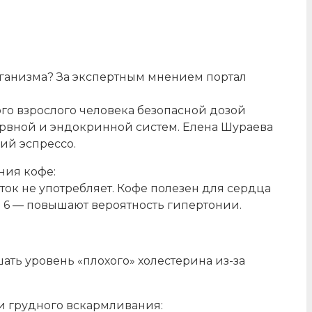
рганизма? За экспертным мнением портал
ого взрослого человека безопасной дозой
нервной и эндокринной систем. Елена Шураева
ций эспрессо.
ния кофе:
иток не употребляет. Кофе полезен для сердца
ее 6 — повышают вероятность гипертонии.
ать уровень «плохого» холестерина из-за
и грудного вскармливания: