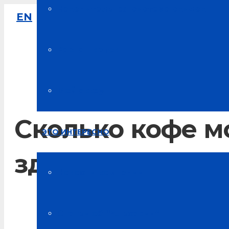
Накопительная система скидок
EN
8-800-333-61-64
Звонок по России бесплатный
Карта цветов
Мой аккаунт
Сколько кофе м
ЭТО ИНТЕРЕСНО
здоровья
Новости компании
Главная
Статьи об “Альсарии”
Блог о здоровье