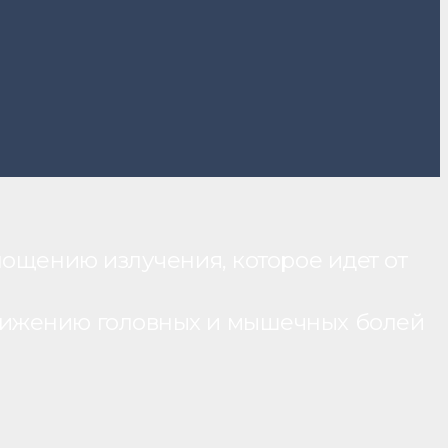
лощению излучения, которое идет от
нижению головных и мышечных болей