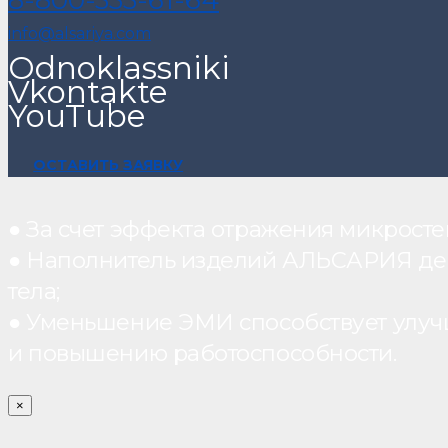
info@alsariya.com
Odnoklassniki
Vkontakte
YouTube
ОСТАВИТЬ ЗАЯВКУ
● За счет эффекта отражения микрос
● Наполнитель изделий АЛЬСАРИЯ дейст
тела;
● Уменьшение ЭМИ способствует улуч
и повышению работоспособности.
×