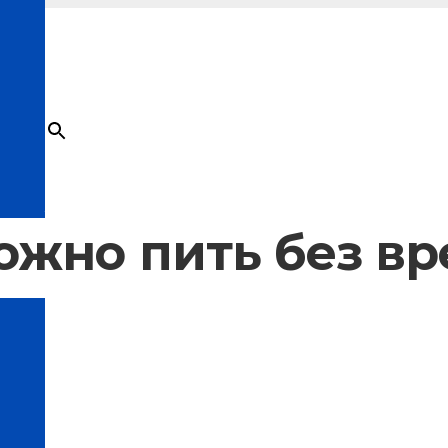
×
Товар
добавлен в корзину
ожно пить без вр