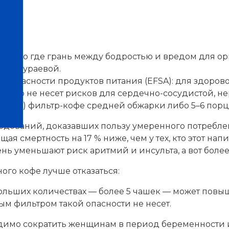
ей, но где грань между бодростью и вредом для о
нтров
ене Шураевой.
безопасности продуктов питания (EFSA): для здоров
ичество не несет рисков для сердечно-сосудистой, 
0–200 мл) фильтр-кофе средней обжарки либо 5–6 пор
ледований, доказавших пользу умеренного потребле
я смертность на 17 % ниже, чем у тех, кто этот нап
 день уменьшают риск аритмий и инсульта, а вот бол
ого кофе лучше отказаться:
ольших количествах — более 5 чашек — может повыш
ным фильтром такой опасности не несет.
одимо сократить женщинам в период беременности 