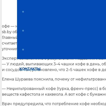
Сколько кофе можно пить без вреда для здоровья
Блог о здоровье
офе — неотъемлемая часть дня для миллионов люд
Испытания на базе медицинских це
sb.by обратился к российскому врачу-терапевту Ел
Главный ориентир дает Европейское агентство по 
считается до 400 мг кофеина в сутки. Данное кол
уточнила, сколько это в чашках: 3–4 чашки (по 15
Отзывы
Эксперт ознакомила с результатами недавних исс
— У людей, выпивающих 3–4 чашки кофе в день, обща
КОНТАКТЫ
и сосудов. Так, установлено, что 2–5 чашек кофе в
Елена Шураева пояснила, почему от нефильтрованн
— Нефильтрованный кофе (турка, френч-пресс) в б
веществ кафестола и кахвеола. А вот кофе с бумаж
Врач предупредила, что потребление кофе необх