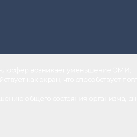
теклосфер возникает уменьшение ЭМИ;
вует как экран, что способствует пог
шению общего состояния организма, с