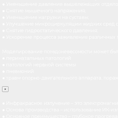
● Уменьшение давления вышележащих отдело
● Снятие мышечного напряжения;
● Уменьшение нагрузки на суставы;
● Улучшение микроциркуляции жидких сред 
● Снятие гидростатического давления;
● Ускорение процесса заживления различных 
Моделирование псевдоневесомости может быт
● перинатальных патологий
● патологий нервной системы
● пневмоний
● травм опорно-двигательного аппарата, пораж
×
● Инфракрасное излучение – это электромагнит
● Основа производства – использование ИК-из
● Основное преимущество – глубокое прогреван