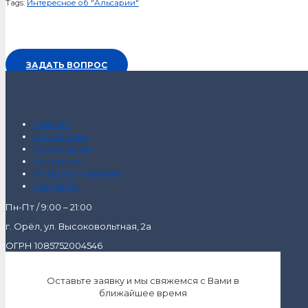
Tags:
Интересное об "Альсарии"
ЗАДАТЬ ВОПРОС
Главная
О компании
О продукции
Как купить
Интернет-магазин
Контакты
Пн-Пт / 9:00 – 21:00
г. Орёл, ул. Высоковольтная, 2а
ОГРН 1085752004546
Оставьте заявку и мы свяжемся с Вами в
ближайшее время