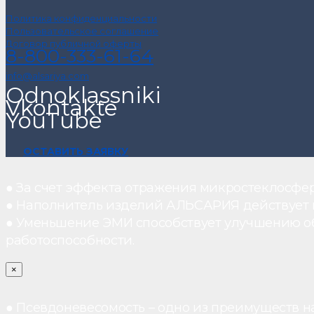
Политика конфиденциальности
Пользовательское соглашение
Договор публичной оферты
8-800-333-61-64
info@alsariya.com
Odnoklassniki
Vkontakte
YouTube
ОСТАВИТЬ ЗАЯВКУ
● За счет эффекта отражения микростеклосфе
● Наполнитель изделий АЛЬСАРИЯ действует ка
● Уменьшение ЭМИ способствует улучшению о
работоспособности.
×
● Псевдоневесомость – одно из преимуществ н