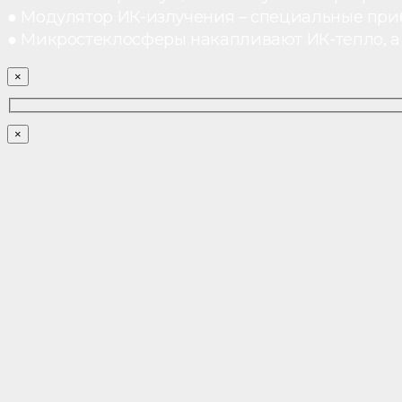
● Модулятор ИК-излучения – специальные при
● Микростеклосферы накапливают ИК-тепло, а 
×
×