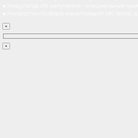
● Модулятор ИК-излучения – специальные при
● Микростеклосферы накапливают ИК-тепло, а 
×
×