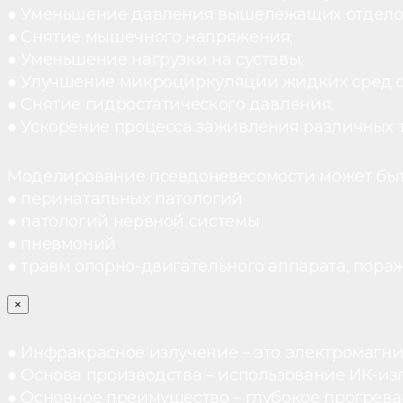
● Уменьшение давления вышележащих отдело
● Снятие мышечного напряжения;
● Уменьшение нагрузки на суставы;
● Улучшение микроциркуляции жидких сред 
● Снятие гидростатического давления;
● Ускорение процесса заживления различных 
Моделирование псевдоневесомости может быт
● перинатальных патологий
● патологий нервной системы
● пневмоний
● травм опорно-двигательного аппарата, пораж
×
● Инфракрасное излучение – это электромагнит
● Основа производства – использование ИК-из
● Основное преимущество – глубокое прогреван