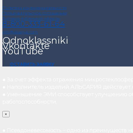
Политика конфиденциальности
Пользовательское соглашение
Договор публичной оферты
8-800-333-61-64
info@alsariya.com
Odnoklassniki
Vkontakte
YouTube
ОСТАВИТЬ ЗАЯВКУ
● За счет эффекта отражения микростеклосфе
● Наполнитель изделий АЛЬСАРИЯ действует ка
● Уменьшение ЭМИ способствует улучшению о
работоспособности.
×
● Псевдоневесомость – одно из преимуществ н