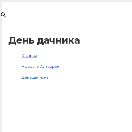
×
Товар
добавлен в корзину
День дачника
Главная
Новости Альсарии
День дачника