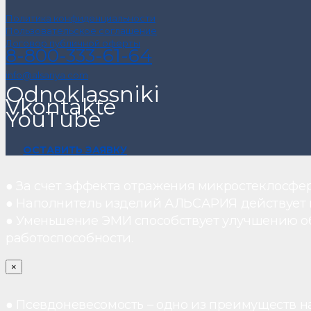
Политика конфиденциальности
Пользовательское соглашение
Договор публичной оферты
8-800-333-61-64
info@alsariya.com
Odnoklassniki
Vkontakte
YouTube
ОСТАВИТЬ ЗАЯВКУ
● За счет эффекта отражения микростеклосфе
● Наполнитель изделий АЛЬСАРИЯ действует ка
● Уменьшение ЭМИ способствует улучшению о
работоспособности.
×
● Псевдоневесомость – одно из преимуществ н