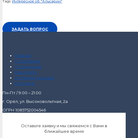
Tags:
Интересное об "Альсарии"
ЗАДАТЬ ВОПРОС
Главная
О компании
О продукции
Как купить
Интернет-магазин
Контакты
Пн-Пт / 9:00 – 21:00
г. Орёл, ул. Высоковольтная, 2а
ОГРН 1085752004546
Оставьте заявку и мы свяжемся с Вами в
ближайшее время