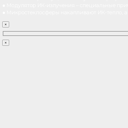
● Модулятор ИК-излучения – специальные при
● Микростеклосферы накапливают ИК-тепло, а 
×
×