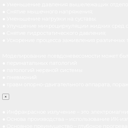
● Уменьшение давления вышележащих отдело
● Снятие мышечного напряжения;
● Уменьшение нагрузки на суставы;
● Улучшение микроциркуляции жидких сред 
● Снятие гидростатического давления;
● Ускорение процесса заживления различных 
Моделирование псевдоневесомости может быт
● перинатальных патологий
● патологий нервной системы
● пневмоний
● травм опорно-двигательного аппарата, пораж
×
● Инфракрасное излучение – это электромагнит
● Основа производства – использование ИК-из
● Основное преимущество – глубокое прогреван