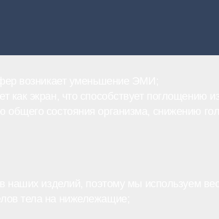
сфер возникает уменьшение ЭМИ;
как экран, что способствует поглощению изл
 общего состояния организма, снижению г
в наших изделий, поэтому мы используем ве
лов тела на нижележащие;