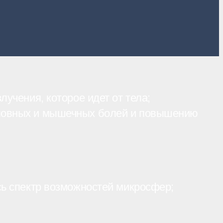
учения, которое идет от тела;
оловных и мышечных болей и повышению
сь спектр возможностей микросфер;