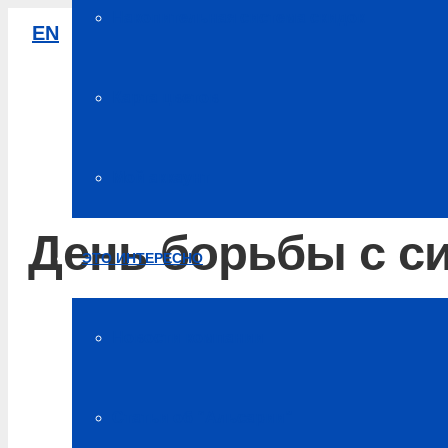
Накопительная система скидок
EN
8-800-333-61-64
Звонок по России бесплатный
Карта цветов
Мой аккаунт
День борьбы с с
ЭТО ИНТЕРЕСНО
Главная
Новости компании
Блог о здоровье
Статьи об “Альсарии”
День борьбы с синдромом хронической усталости