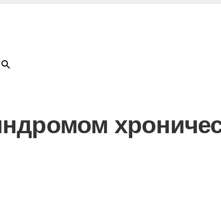
×
Товар
добавлен в корзину
индромом хроничес