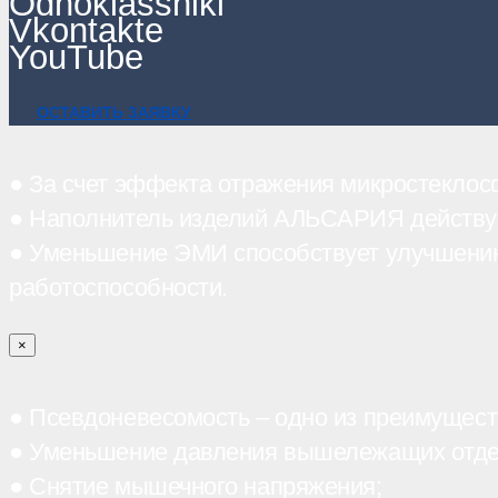
Odnoklassniki
Vkontakte
YouTube
ОСТАВИТЬ ЗАЯВКУ
● За счет эффекта отражения микростекло
● Наполнитель изделий АЛЬСАРИЯ действует 
● Уменьшение ЭМИ способствует улучшению
работоспособности.
×
● Псевдоневесомость – одно из преимущест
● Уменьшение давления вышележащих отде
● Снятие мышечного напряжения;