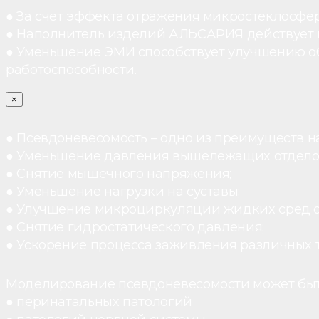
● За счет эффекта отражения микростеклосфе
● Наполнитель изделий АЛЬСАРИЯ действует ка
● Уменьшение ЭМИ способствует улучшению о
работоспособности.
×
● Псевдоневесомость – одно из преимуществ н
● Уменьшение давления вышележащих отдело
● Снятие мышечного напряжения;
● Уменьшение нагрузки на суставы;
● Улучшение микроциркуляции жидких сред 
● Снятие гидростатического давления;
● Ускорение процесса заживления различных 
Моделирование псевдоневесомости может быт
● перинатальных патологий