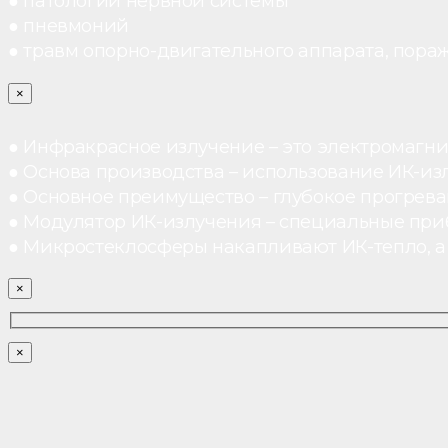
● патологий нервной системы
● пневмоний
● травм опорно-двигательного аппарата, пораж
×
● Инфракрасное излучение – это электромагнит
● Основа производства – использование ИК-из
● Основное преимущество – глубокое прогреван
● Модулятор ИК-излучения – специальные при
● Микростеклосферы накапливают ИК-тепло, а 
×
×