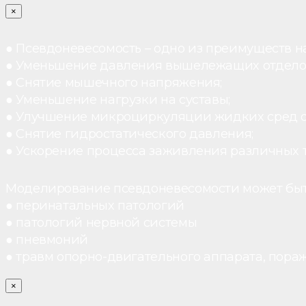
×
● Псевдоневесомость – одно из преимуществ н
● Уменьшение давления вышележащих отдело
● Снятие мышечного напряжения;
● Уменьшение нагрузки на суставы;
● Улучшение микроциркуляции жидких сред 
● Снятие гидростатического давления;
● Ускорение процесса заживления различных 
Моделирование псевдоневесомости может быт
● перинатальных патологий
● патологий нервной системы
● пневмоний
● травм опорно-двигательного аппарата, пораж
×