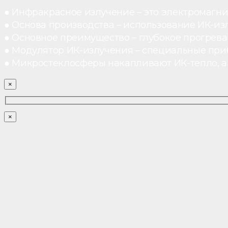
● Инфракрасное излучение – это электромагнит
● Основа производства – использование ИК-из
● Основное преимущество – глубокое прогреван
● Модулятор ИК-излучения – специальные при
● Микростеклосферы накапливают ИК-тепло, а 
×
×