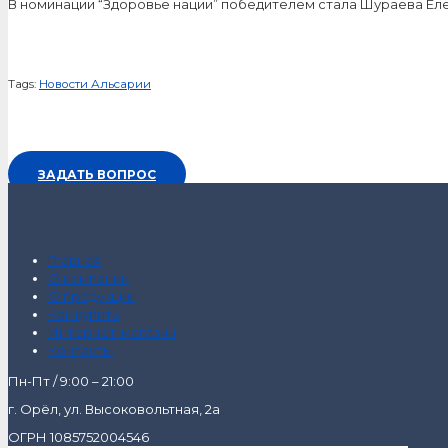
В номинации “Здоровье нации” победителем стала Шураева Ел
Tags:
Новости Альсарии
ЗАДАТЬ ВОПРОС
Главная
О компании
О продукции
Как купить
Интернет-магазин
Контакты
Пн-Пт / 9:00 – 21:00
г. Орёл, ул. Высоковольтная, 2а
ОГРН 1085752004546