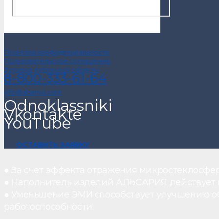
Политика конфиденциальности
Пользовательское соглашение
Договор публичной оферты
8-800-333-61-64
info@alsariya.com
Odnoklassniki
Vkontakte
YouTube
ОСТАВИТЬ ЗАЯВКУ
● За счет эффекта отражения микростеклосфе
● Наполнитель изделий АЛЬСАРИЯ действует ка
● Уменьшение ЭМИ способствует улучшению о
работоспособности.