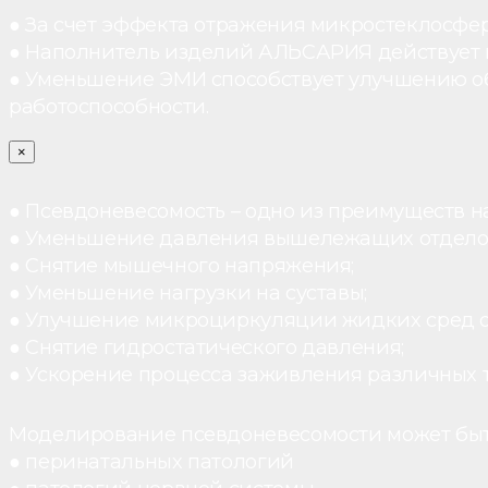
● За счет эффекта отражения микростеклосфе
● Наполнитель изделий АЛЬСАРИЯ действует ка
● Уменьшение ЭМИ способствует улучшению о
работоспособности.
×
● Псевдоневесомость – одно из преимуществ н
● Уменьшение давления вышележащих отдело
● Снятие мышечного напряжения;
● Уменьшение нагрузки на суставы;
● Улучшение микроциркуляции жидких сред 
● Снятие гидростатического давления;
● Ускорение процесса заживления различных 
Моделирование псевдоневесомости может быт
● перинатальных патологий