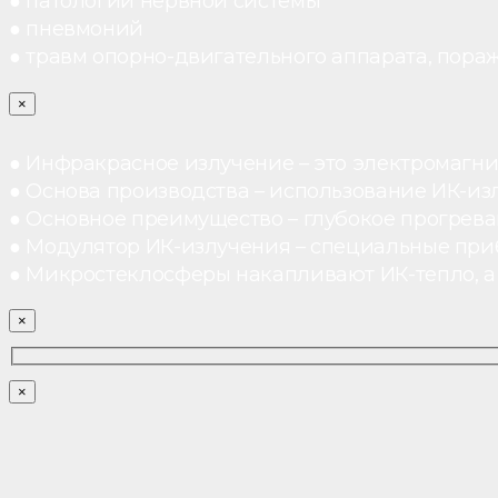
● патологий нервной системы
● пневмоний
● травм опорно-двигательного аппарата, пораж
×
● Инфракрасное излучение – это электромагнит
● Основа производства – использование ИК-из
● Основное преимущество – глубокое прогреван
● Модулятор ИК-излучения – специальные при
● Микростеклосферы накапливают ИК-тепло, а 
×
×