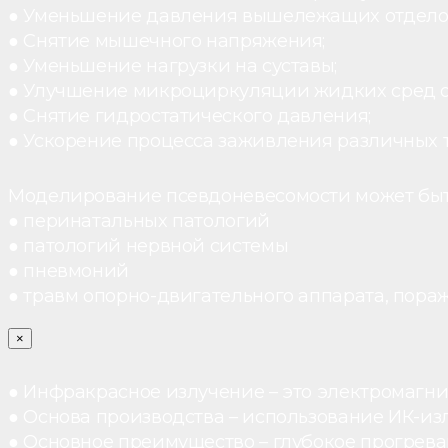
● Уменьшение давления вышележащих отдело
● Снятие мышечного напряжения;
● Уменьшение нагрузки на суставы;
● Улучшение микроциркуляции жидких сред 
● Снятие гидростатического давления;
● Ускорение процесса заживления различных 
Моделирование псевдоневесомости может быт
● перинатальных патологий
● патологий нервной системы
● пневмоний
● травм опорно-двигательного аппарата, пораж
×
● Инфракрасное излучение – это электромагнит
● Основа производства – использование ИК-из
● Основное преимущество – глубокое прогреван