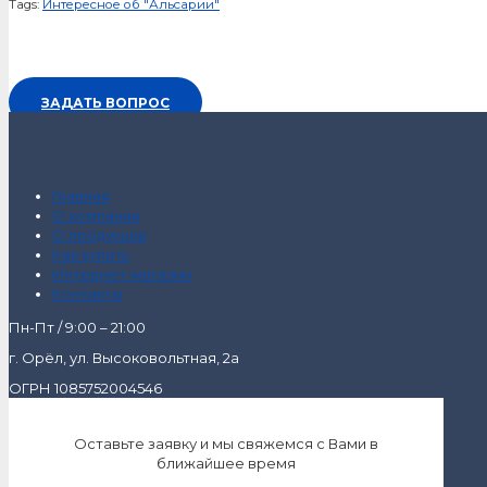
Tags:
Интересное об "Альсарии"
ЗАДАТЬ ВОПРОС
Главная
О компании
О продукции
Как купить
Интернет-магазин
Контакты
Пн-Пт / 9:00 – 21:00
г. Орёл, ул. Высоковольтная, 2а
ОГРН 1085752004546
Оставьте заявку и мы свяжемся с Вами в
ближайшее время