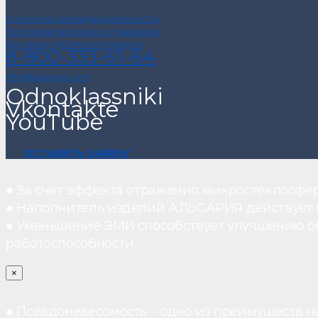
Политика конфиденциальности
Пользовательское соглашение
Договор публичной оферты
8-800-333-61-64
info@alsariya.com
Odnoklassniki
Vkontakte
YouTube
ОСТАВИТЬ ЗАЯВКУ
● За счет эффекта отражения микростеклосфе
● Наполнитель изделий АЛЬСАРИЯ действует ка
● Уменьшение ЭМИ способствует улучшению о
работоспособности.
×
● Псевдоневесомость – одно из преимуществ н