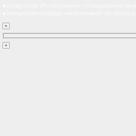
● Модулятор ИК-излучения – специальные при
● Микростеклосферы накапливают ИК-тепло, а 
×
×