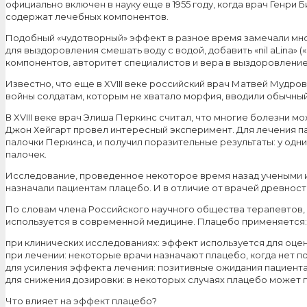
официально включен в науку еще в 1955 году, когда врач Генри
содержат лечебных компонентов.
Подобный «чудотворный» эффект в разное время замечали мног
для выздоровления смешать воду с водой, добавить «nil aLina»
компонентов, авторитет специалистов и вера в выздоровление
Известно, что еще в XVIII веке российский врач Матвей Мудр
войны солдатам, которым не хватало морфия, вводили обычный
В XVIII веке врач Элиша Перкинс считал, что многие болезни 
Джон Хейгарт провел интересный эксперимент. Для лечения п
палочки Перкинса, и получил поразительные результаты: у одн
палочек.
Исследование, проведенное некоторое время назад учеными из
назначали пациентам плацебо. И в отличие от врачей древнос
По словам члена Российского научного общества терапевтов,
используется в современной медицине. Плацебо применяется:
при клинических исследованиях: эффект используется для оце
при лечении: некоторые врачи назначают плацебо, когда нет 
для усиления эффекта лечения: позитивные ожидания пациента
для снижения дозировки: в некоторых случаях плацебо может 
Что влияет на эффект плацебо?