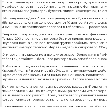
Плацебо — не просто инертные лекарства и процедуры и приме
На эффективность плацебо могут влиять разные факторы, такие 
его внешний вид (если врач будет выглядеть «экспертно», то е
«Исследование Дэна Ариэли из университета Дьюка показало, что
61%, когда заявленная цена составляет 10 центов. А голландс
инъекцию, а не предлагает препарат в таблетках», — рассказ
Уверенность врача в диагнозе тоже играет роль в эффективно
Томаса. 200 участников, у которых были выявлены неопределе
неуверенность в диагнозе, второй группе сообщили, что диаг
неспецифическую терапию. Через 2 недели выздоровело 39% уч
Считается, что введение инъекции вызывает более сильный эф
таблеток, а таблетки большего размера вызывают более выра
В обзоре исследований практики применения плацебо, с котор
Красный, желтый и оранжевый обладают стимулирующим действ
Эффект плацебо зависит и от национальной среды пациентов. 
Германии, и значительно ниже в Бразилии. В то же время эффе
Доктор психологических наук, профессор кафедры «Педагогики
психологическими и контекстуальными факторами. Атмосфера 
и вызывает у него радость. В результате этого у пациента на
которая снижает тревожность, появляется уверенность и вер
На восприятие лечения также могут влиять культурные убежде