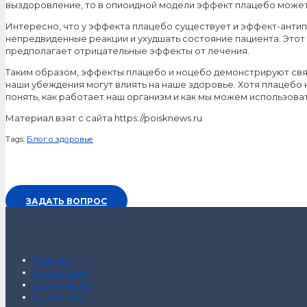
выздоровление, то в опиоидной модели эффект плацебо может
Интересно, что у эффекта плацебо существует и эффект-антипо
непредвиденные реакции и ухудшать состояние пациента. Этот
предполагает отрицательные эффекты от лечения.
Таким образом, эффекты плацебо и ноцебо демонстрируют связ
наши убеждения могут влиять на наше здоровье. Хотя плацебо
понять, как работает наш организм и как мы можем использова
Материал взят с сайта https://poisknews.ru
Tags:
Блог о здоровье
ЗАДАТЬ ВОПРОС
Главная
О компании
О продукции
Как купить