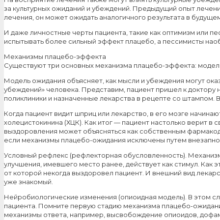
за культурных ожиданий и убеждений. Предыдущий опыт лечени
лечения, он может ожидать аналогичного результата в будущем
И даже личностные черты пациента, такие как оптимизм или п
испытывать более сильный эффект плацебо, а пессимисты нао
Механизмы плацебо-эффекта
Существуют три основных механизма плацебо-эффекта: модел
Модель ожидания объясняет, как мысли и убеждения могут ока
убеждений» человека. Представим, пациент пришел к доктору 
поликлиники и назначенные лекарства в рецепте со штампом. В
Когда пациент видит шприц или лекарство, в его мозге начин
холецистокинина (ХЦК). Как итог — пациент настолько верит в
выздоровления может объясняться как собственным фармакоди
если механизмы плацебо-ожидания исключены путем внезапног
Условный рефлекс (рефлекторная обусловленность). Механизм
улучшения, имевшего место ранее, действует как стимул. Как э
от которой некогда выздоровел пациент. И внешний вид лекар
уже знакомый.
Нейробиологические изменения (опиоидная модель). В этом с
пациента. Помните первую стадию механизма плацебо-ожидания
механизмы ответа, например, высвобождение опиоидов, дофам