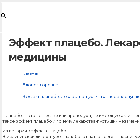
×
Товар
добавлен в корзину
Эффект плацебо. Лекар
медицины
Главная
Блог о здоровье
Эффект плацебо. Лекарство-пустышка, перевернувш
Плацебо — это вещество или процедура, не имеющие активного
такое эффект плацебо и почему лекарства-пустышки незаменим
Из истории эффекта плацебо
В медицинской литературе плацебо (от лат. рlасеrе — нравить