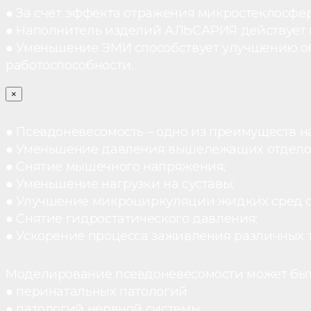
● За счет эффекта отражения микростеклосфе
● Наполнитель изделий АЛЬСАРИЯ действует ка
● Уменьшение ЭМИ способствует улучшению о
работоспособности.
×
● Псевдоневесомость – одно из преимуществ н
● Уменьшение давления вышележащих отдело
● Снятие мышечного напряжения;
● Уменьшение нагрузки на суставы;
● Улучшение микроциркуляции жидких сред 
● Снятие гидростатического давления;
● Ускорение процесса заживления различных 
Моделирование псевдоневесомости может быт
● перинатальных патологий
● патологий нервной системы