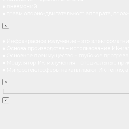
● пневмоний
● травм опорно-двигательного аппарата, пораж
×
● Инфракрасное излучение – это электромагнит
● Основа производства – использование ИК-из
● Основное преимущество – глубокое прогреван
● Модулятор ИК-излучения – специальные при
● Микростеклосферы накапливают ИК-тепло, а 
×
×