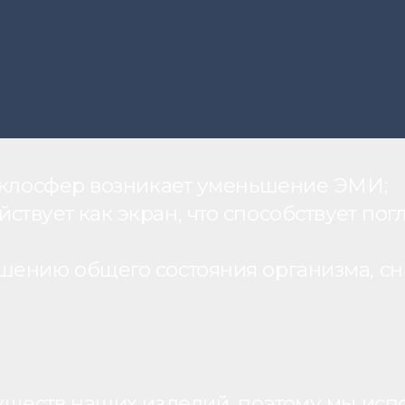
теклосфер возникает уменьшение ЭМИ;
вует как экран, что способствует пог
шению общего состояния организма, с
уществ наших изделий, поэтому мы исп