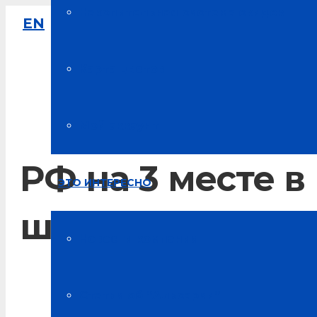
Накопительная система скидок
EN
8-800-333-61-64
Звонок по России бесплатный
Карта цветов
Мой аккаунт
РФ на 3 месте в
ЭТО ИНТЕРЕСНО
школьников
Новости компании
Главная
Статьи об “Альсарии”
Блог о здоровье