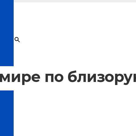
×
Товар
добавлен в корзину
 мире по близору