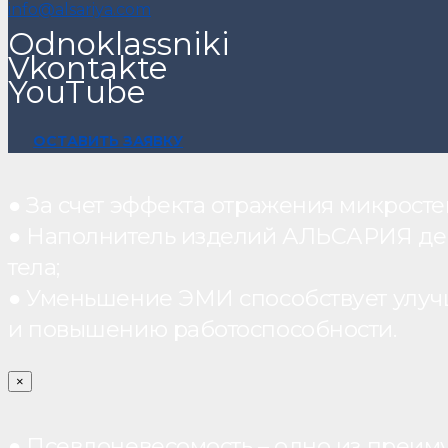
info@alsariya.com
Odnoklassniki
Vkontakte
YouTube
ОСТАВИТЬ ЗАЯВКУ
● За счет эффекта отражения микрос
● Наполнитель изделий АЛЬСАРИЯ дейст
тела;
● Уменьшение ЭМИ способствует улуч
и повышению работоспособности.
×
● Псевдоневесомость – одно из преим