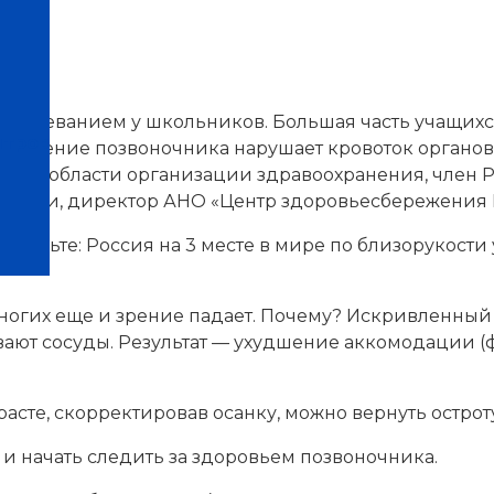
аболеванием у школьников. Большая часть учащих
нтров
кривление позвоночника нарушает кровоток органов
лист в области организации здравоохранения, член
 России, директор АНО «Центр здоровьесбережения
едставьте: Россия на 3 месте в мире по близорукост
у многих еще и зрение падает. Почему? Искривленн
вают сосуды. Результат — ухудшение аккомодации (
зрасте, скорректировав осанку, можно вернуть острот
 и начать следить за здоровьем позвоночника.