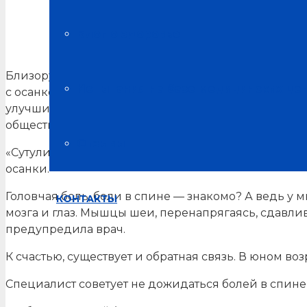
РФ на 3 месте в мире по близорукости у школьников
Блог о здоровье
Близорукость является самым распространенным з
Испытания на базе медицинских це
с осанкой. Эти проблемы часто взаимосвязаны: ис
улучшить зрение, отметила врач-терапевт, специа
общества терапевтов, член Союза реабилитологов
Отзывы
«Сутулитесь? Зря! Это может испортить зрение. Пр
осанки.
Головная боль, боли в спине — знакомо? А ведь 
КОНТАКТЫ
мозга и глаз. Мышцы шеи, перенапрягаясь, сдавли
предупредила врач.
К счастью, существует и обратная связь. В юном во
Специалист советует не дожидаться болей в спине