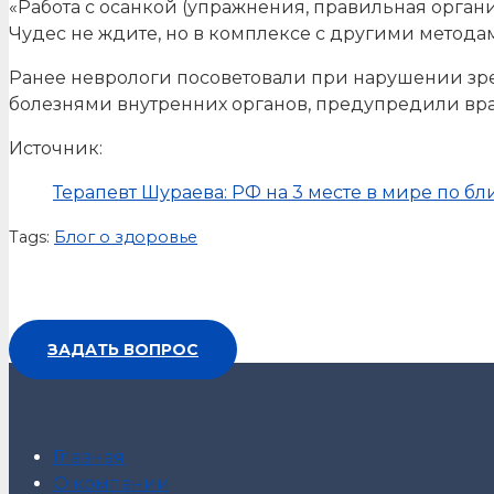
«Работа с осанкой (упражнения, правильная органи
Чудес не ждите, но в комплексе с другими метода
Ранее неврологи посоветовали при нарушении зре
болезнями внутренних органов, предупредили вра
Источник:
Терапевт Шураева: РФ на 3 месте в мире по б
Tags:
Блог о здоровье
ЗАДАТЬ ВОПРОС
Главная
О компании