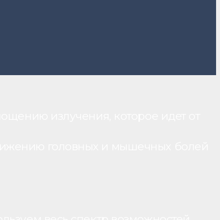
лощению излучения, которое идет от
нижению головных и мышечных болей
ользуем весь спектр возможностей