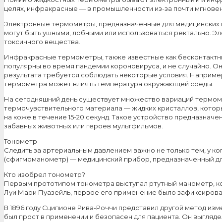
целях, инфракрасные — в промышленности из-за почти мгнове
Электронные термометры, предназначенные для медицинских ц
могут быть ушными, лобными или использоваться ректально. Эл
токсичного вещества.
Инфракрасные термометры, также известные как бесконтактные
популярны во время пандемии короновируса, и не случайно. О
результата требуется соблюдать некоторые условия. Например,
термометра может влиять температура окружающей среды.
На сегодняшний день существует множество вариаций термоме
термочувствительного материала — жидких кристаллов, котор
на коже в течение 15-20 секунд. Такое устройство предназначен
забавных животных или героев мультфильмов.
Тонометр
Следить за артериальным давлением важно не только тем, у ко
(сфигмоманометр) — медицинский прибор, предназначенный дл
Кто изобрел тонометр?
Первым прототипом тонометра выступал ртутный манометр, ко
Луи Мари Пуазейль, первое его применение было зафиксирован
В 1896 году Сципионе Рива-Роччи представил другой метод из
был прост в применении и безопасен для пациента. Он выгля