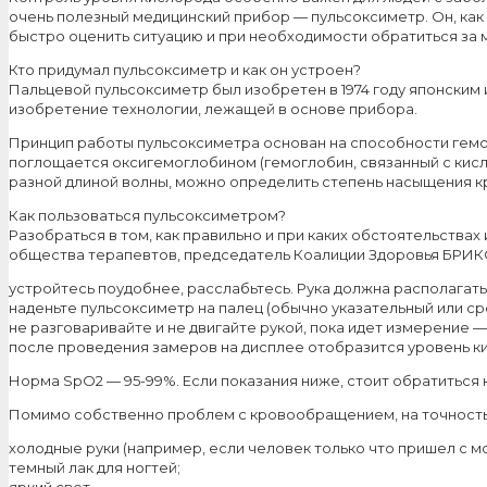
очень полезный медицинский прибор — пульсоксиметр. Он, как
быстро оценить ситуацию и при необходимости обратиться за
Кто придумал пульсоксиметр и как он устроен?
Пальцевой пульсоксиметр был изобретен в 1974 году японским 
изобретение технологии, лежащей в основе прибора.
Принцип работы пульсоксиметра основан на способности гемог
поглощается оксигемоглобином (гемоглобин, связанный с кисл
разной длиной волны, можно определить степень насыщения к
Как пользоваться пульсоксиметром?
Разобраться в том, как правильно и при каких обстоятельства
общества терапевтов, председатель Коалиции Здоровья БРИКС
устройтесь поудобнее, расслабьтесь. Рука должна располагать
наденьте пульсоксиметр на палец (обычно указательный или сред
не разговаривайте и не двигайте рукой, пока идет измерение — 
после проведения замеров на дисплее отобразится уровень кис
Норма SpO2 — 95-99%. Если показания ниже, стоит обратиться к
Помимо собственно проблем с кровообращением, на точность
холодные руки (например, если человек только что пришел с м
темный лак для ногтей;
яркий свет.