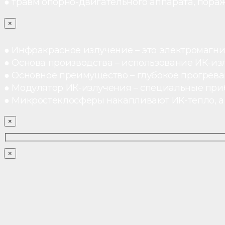
● травм опорно-двигательного аппарата, пораж
×
● Инфракрасное излучение – это электромагнит
● Основа производства – использование ИК-из
● Основное преимущество – глубокое прогреван
● Модулятор ИК-излучения – специальные при
● Микростеклосферы накапливают ИК-тепло, а 
×
×