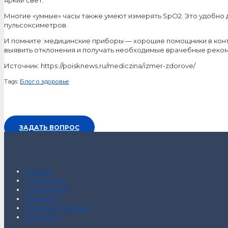
Многие «умные» часы также умеют измерять SpO2. Это удобно д
пульсоксиметров.
И помните: медицинские приборы — хорошие помощники в конт
выявить отклонения и получать необходимые врачебные реко
Источник: https://poisknews.ru/mediczina/izmer-zdorove/
Tags:
Блог о здоровье
ЗАДАТЬ ВОПРОС
Главная
О компании
О продукции
Как купить
Интернет-магазин
Контакты