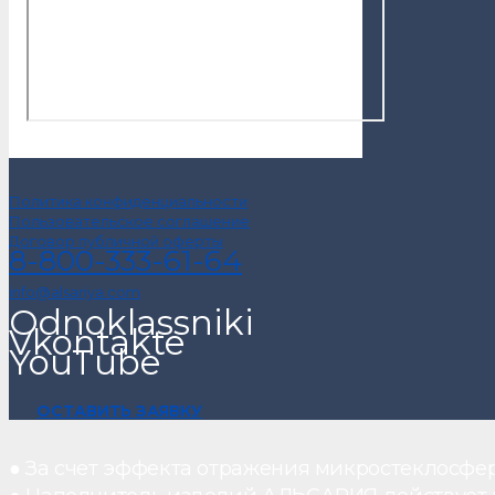
Политика конфиденциальности
Пользовательское соглашение
Договор публичной оферты
8-800-333-61-64
info@alsariya.com
Odnoklassniki
Vkontakte
YouTube
ОСТАВИТЬ ЗАЯВКУ
● За счет эффекта отражения микростеклосфе