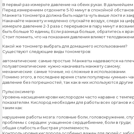
В первый раз измерьте давление на обеих руках. В дальнейшем 
Перед измерением отдохните 5-10 минут в спокойной обстановке
Манжета тонометра должна быть надета чуть выше локтя и закр
Накачайте манжету и медленно спускайте воздух, следя за циф
измерьте давление 2-3 раза с перерывом в пару минут и возьми
быть больше 10 единиц. Если разница больше, обратитесь к врач
Стоит помнить, что на показания давления влияют телодвижени
Какой же тонометр выбрать для домашнего использования?
Существуют следующие виды тонометров:
автоматические: самые простые. Манжеты надеваются на плечо 
полуавтоматические: нужно накачивать манжету самому;
механические: самые точные, но сложные в использовании.
Помимо этого, в последнее время стали популярны «умные» ча
давление без погрешностей, так как в них используются другие
Пульсоксиметр
Уровень насыщения крови кислородом часто наравне с темпера
показателям. Кислород необходим для работы всех органов и 
таким как:
нарушение работы мозга: головные боли, головокружение, спу
проблемы с сердцем: учащенное сердцебиение, боли в груди;
общая слабость и быстрая утомляемость.
Контроль уровня кислорода особенно важен для людей с забол