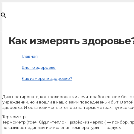
×
Товар
добавлен в корзину
Как измерять здоровье
Главная
Блог о здоровье
Как измерять здоровье?
Диагностировать, контролировать и лечить заболевание без м
учреждений, но и вошли в наш с вами повседневный быт. В это
здоровье. И остановимся в этот раз на термометрах, пульсокс
Термометр
Термометр (греч. θέρμη «тепло» + μετρέω «измеряю») — прибор,
показывает единицы исчисления температуры — градусы.