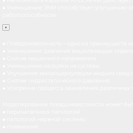
● Наполнитель изделий АЛЬСАРИЯ действует ка
● Уменьшение ЭМИ способствует улучшению о
работоспособности.
×
● Псевдоневесомость – одно из преимуществ н
● Уменьшение давления вышележащих отдело
● Снятие мышечного напряжения;
● Уменьшение нагрузки на суставы;
● Улучшение микроциркуляции жидких сред 
● Снятие гидростатического давления;
● Ускорение процесса заживления различных 
Моделирование псевдоневесомости может быт
● перинатальных патологий
● патологий нервной системы
● пневмоний