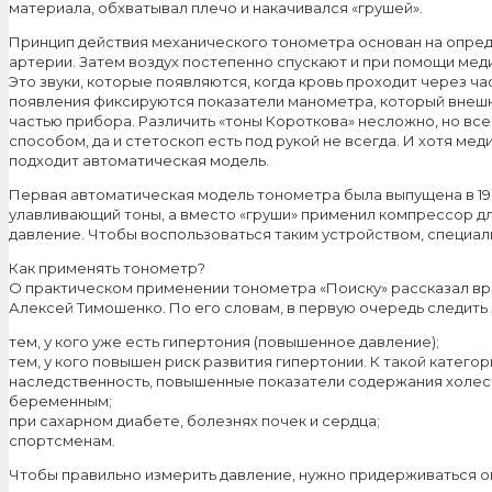
материала, обхватывал плечо и накачивался «грушей».
Принцип действия механического тонометра основан на опреде
артерии. Затем воздух постепенно спускают и при помощи мед
Это звуки, которые появляются, когда кровь проходит через ча
появления фиксируются показатели манометра, который внешне
частью прибора. Различить «тоны Короткова» несложно, но вс
способом, да и стетоскоп есть под рукой не всегда. И хотя 
подходит автоматическая модель.
Первая автоматическая модель тонометра была выпущена в 196
улавливающий тоны, а вместо «груши» применил компрессор дл
давление. Чтобы воспользоваться таким устройством, специал
Как применять тонометр?
О практическом применении тонометра «Поиску» рассказал в
Алексей Тимошенко. По его словам, в первую очередь следить
тем, у кого уже есть гипертония (повышенное давление);
тем, у кого повышен риск развития гипертонии. К такой катего
наследственность, повышенные показатели содержания холесте
беременным;
при сахарном диабете, болезнях почек и сердца;
спортсменам.
Чтобы правильно измерить давление, нужно придерживаться о