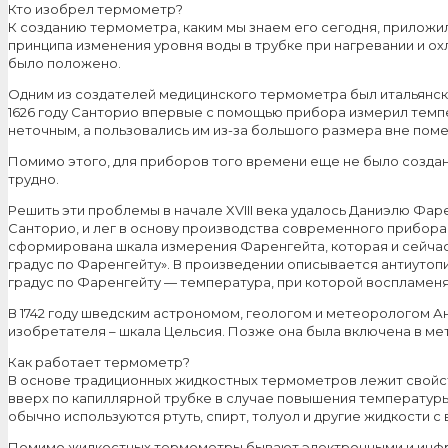
Кто изобрел термометр?
К созданию термометра, каким мы знаем его сегодня, приложил
принципа изменения уровня воды в трубке при нагревании и о
было положено.
Одним из создателей медицинского термометра был итальянски
1626 году Санторио впервые с помощью прибора измерил темп
неточным, а пользовались им из-за большого размера вне пом
Помимо этого, для приборов того времени еще не было созд
трудно.
Решить эти проблемы в начале XVIII века удалось Даниэлю Фа
Санторио, и лег в основу производства современного прибора.
сформирована шкала измерения Фаренгейта, которая и сейчас
градус по Фаренгейту». В произведении описывается антиутопи
градус по Фаренгейту — температура, при которой воспламеняе
В 1742 году шведским астрономом, геологом и метеорологом А
изобретателя – шкала Цельсия. Позже она была включена в ме
Как работает термометр?
В основе традиционных жидкостных термометров лежит свойст
вверх по капиллярной трубке в случае повышения температуры
обычно используются ртуть, спирт, толуол и другие жидкости
Помимо жидкостных термометры бывают электронными и инфрак