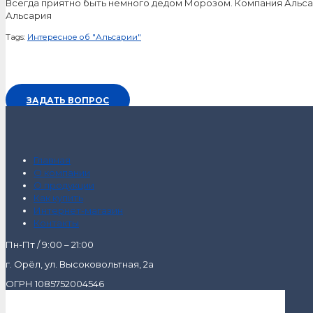
Всегда приятно быть немного дедом Морозом. Компания Альс
Альсария
Tags:
Интересное об "Альсарии"
ЗАДАТЬ ВОПРОС
Главная
О компании
О продукции
Как купить
Интернет-магазин
Контакты
Пн-Пт / 9:00 – 21:00
г. Орёл, ул. Высоковольтная, 2а
ОГРН 1085752004546