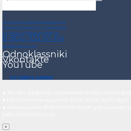
Политика конфиденциальности
Пользовательское соглашение
Договор публичной оферты
8-800-333-61-64
info@alsariya.com
Odnoklassniki
Vkontakte
YouTube
ОСТАВИТЬ ЗАЯВКУ
● За счет эффекта отражения микростеклосфе
● Наполнитель изделий АЛЬСАРИЯ действует ка
● Уменьшение ЭМИ способствует улучшению о
работоспособности.
×