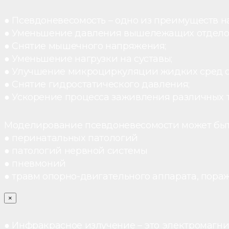
● Псевдоневесомость – одно из преимуществ н
● Уменьшение давления вышележащих отдело
● Снятие мышечного напряжения;
● Уменьшение нагрузки на суставы;
● Улучшение микроциркуляции жидких сред 
● Снятие гидростатического давления;
● Ускорение процесса заживления различных 
Моделирование псевдоневесомости может быт
● перинатальных патологий
● патологий нервной системы
● пневмоний
● травм опорно-двигательного аппарата, пораж
×
● Инфракрасное излучение – это электромагнит