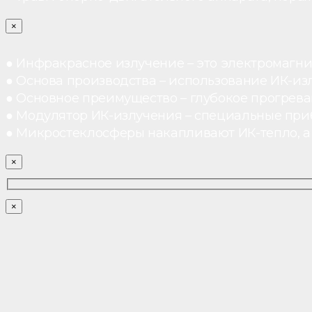
×
● Инфракрасное излучение – это электромагнит
● Основа производства – использование ИК-из
● Основное преимущество – глубокое прогреван
● Модулятор ИК-излучения – специальные при
● Микростеклосферы накапливают ИК-тепло, а 
×
×