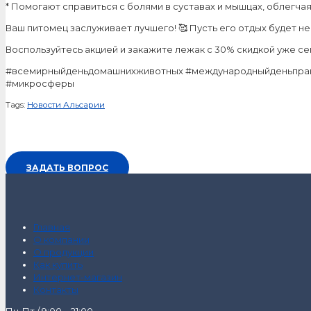
* Помогают справиться с болями в суставах и мышцах, облегчая
Ваш питомец заслуживает лучшего! 🥰 Пусть его отдых будет не
Воспользуйтесь акцией и закажите лежак с 30% скидкой уже сег
#всемирныйденьдомашнихживотных #международныйденьправж
#микросферы
Tags:
Новости Альсарии
ЗАДАТЬ ВОПРОС
Главная
О компании
О продукции
Как купить
Интернет-магазин
Контакты
Пн-Пт / 9:00 – 21:00