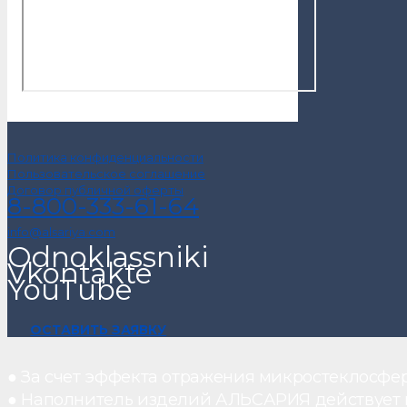
Политика конфиденциальности
Пользовательское соглашение
Договор публичной оферты
8-800-333-61-64
info@alsariya.com
Odnoklassniki
Vkontakte
YouTube
ОСТАВИТЬ ЗАЯВКУ
● За счет эффекта отражения микростеклосфе
● Наполнитель изделий АЛЬСАРИЯ действует ка