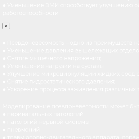
● Уменьшение ЭМИ способствует улучшению о
работоспособности.
×
● Псевдоневесомость – одно из преимуществ н
● Уменьшение давления вышележащих отдело
● Снятие мышечного напряжения;
● Уменьшение нагрузки на суставы;
● Улучшение микроциркуляции жидких сред 
● Снятие гидростатического давления;
● Ускорение процесса заживления различных 
Моделирование псевдоневесомости может быт
● перинатальных патологий
● патологий нервной системы
● пневмоний
● травм опорно-двигательного аппарата, пораж