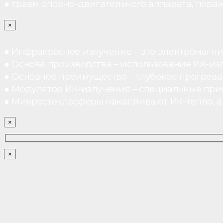
● травм опорно-двигательного аппарата, пораж
×
● Инфракрасное излучение – это электромагнит
● Основа производства – использование ИК-из
● Основное преимущество – глубокое прогреван
● Модулятор ИК-излучения – специальные при
● Микростеклосферы накапливают ИК-тепло, а 
×
×