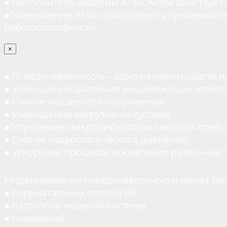
● Наполнитель изделий АЛЬСАРИЯ действует ка
● Уменьшение ЭМИ способствует улучшению о
работоспособности.
×
● Псевдоневесомость – одно из преимуществ н
● Уменьшение давления вышележащих отдело
● Снятие мышечного напряжения;
● Уменьшение нагрузки на суставы;
● Улучшение микроциркуляции жидких сред 
● Снятие гидростатического давления;
● Ускорение процесса заживления различных 
Моделирование псевдоневесомости может быт
● перинатальных патологий
● патологий нервной системы
● пневмоний