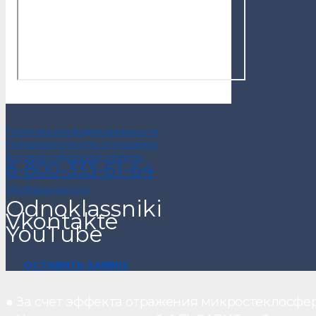
Политика конфиденциальности
Пользовательское соглашение
Договор публичной оферты
8-800-333-61-64
info@alsariya.com
Odnoklassniki
Vkontakte
YouTube
ОСТАВИТЬ ЗАЯВКУ
● За счет эффекта отражения микростеклосфе