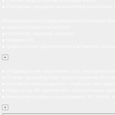
● Снятие гидростатического давления;
● Ускорение процесса заживления различных 
Моделирование псевдоневесомости может быт
● перинатальных патологий
● патологий нервной системы
● пневмоний
● травм опорно-двигательного аппарата, пораж
×
● Инфракрасное излучение – это электромагнит
● Основа производства – использование ИК-из
● Основное преимущество – глубокое прогреван
● Модулятор ИК-излучения – специальные при
● Микростеклосферы накапливают ИК-тепло, а 
×