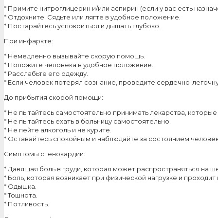
* Примите нитроглицерин и/или аспирин (если у вас есть назначе
* Отдохните. Сядьте или лягте в удобное положение.
* Постарайтесь успокоиться и дышать глубоко.
При инфаркте:
* Немедленно вызывайте скорую помощь.
* Положите человека в удобное положение.
* Расслабьте его одежду.
* Если человек потерял сознание, проведите сердечно-легочну
До прибытия скорой помощи:
* Не пытайтесь самостоятельно принимать лекарства, которые
* Не пытайтесь ехать в больницу самостоятельно.
* Не пейте алкоголь и не курите.
* Оставайтесь спокойным и наблюдайте за состоянием человек
Симптомы стенокардии:
* Давящая боль в груди, которая может распространяться на ше
* Боль, которая возникает при физической нагрузке и проходит 
* Одышка.
* Тошнота.
* Потливость.