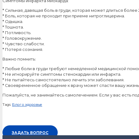
Симптомы инфаркта миокарда:
* Сильная, давящая боль в груди, которая может длиться более 
* Боль, которая не проходит при приеме нитроглицерина.
* Одышка.
* Тошнота.
* Потливость.
* Головокружение.
* Чувство слабости.
* Потеря сознания.
Важно помнить:
* Любые боли в груди требуют немедленной медицинской помо
* Не игнорируйте симптомы стенокардии или инфаркта.
* Не пытайтесь самостоятельно лечить эти заболевания.
* Своевременное обращение к врачу может спасти вашу жизнь
Пожалуйста, не занимайтесь самолечением. Если у вас есть п
Tags:
Блог о здоровье
ЗАДАТЬ ВОПРОС