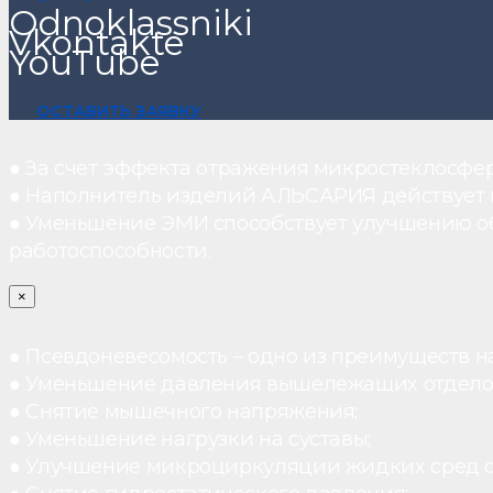
Odnoklassniki
Vkontakte
YouTube
ОСТАВИТЬ ЗАЯВКУ
● За счет эффекта отражения микростеклосфе
● Наполнитель изделий АЛЬСАРИЯ действует ка
● Уменьшение ЭМИ способствует улучшению о
работоспособности.
×
● Псевдоневесомость – одно из преимуществ н
● Уменьшение давления вышележащих отдело
● Снятие мышечного напряжения;
● Уменьшение нагрузки на суставы;
● Улучшение микроциркуляции жидких сред 