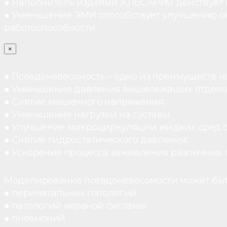
● Наполнитель изделий АЛЬСАРИЯ действует ка
● Уменьшение ЭМИ способствует улучшению о
работоспособности.
×
● Псевдоневесомость – одно из преимуществ н
● Уменьшение давления вышележащих отдело
● Снятие мышечного напряжения;
● Уменьшение нагрузки на суставы;
● Улучшение микроциркуляции жидких сред 
● Снятие гидростатического давления;
● Ускорение процесса заживления различных 
Моделирование псевдоневесомости может быт
● перинатальных патологий
● патологий нервной системы
● пневмоний