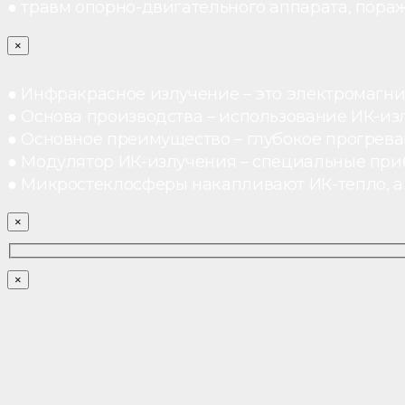
● травм опорно-двигательного аппарата, пораж
×
● Инфракрасное излучение – это электромагнит
● Основа производства – использование ИК-из
● Основное преимущество – глубокое прогреван
● Модулятор ИК-излучения – специальные при
● Микростеклосферы накапливают ИК-тепло, а 
×
×