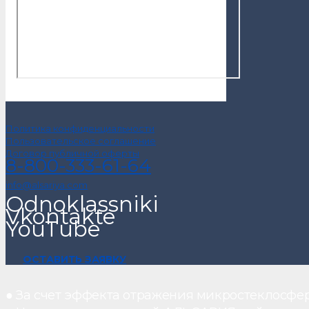
Политика конфиденциальности
Пользовательское соглашение
Договор публичной оферты
8-800-333-61-64
info@alsariya.com
Odnoklassniki
Vkontakte
YouTube
ОСТАВИТЬ ЗАЯВКУ
● За счет эффекта отражения микростеклосфе