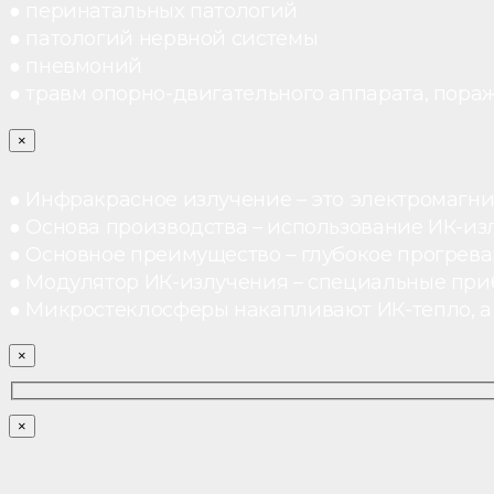
● перинатальных патологий
● патологий нервной системы
● пневмоний
● травм опорно-двигательного аппарата, пораж
×
● Инфракрасное излучение – это электромагнит
● Основа производства – использование ИК-из
● Основное преимущество – глубокое прогреван
● Модулятор ИК-излучения – специальные при
● Микростеклосферы накапливают ИК-тепло, а 
×
×