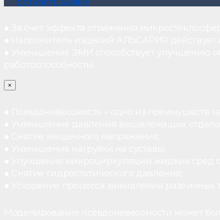
ОСТАВИТЬ ЗАЯВКУ
● За счет эффекта отражения микростеклосфе
● Наполнитель изделий АЛЬСАРИЯ действует ка
● Уменьшение ЭМИ способствует улучшению о
работоспособности.
×
● Псевдоневесомость – одно из преимуществ н
● Уменьшение давления вышележащих отдело
● Снятие мышечного напряжения;
● Уменьшение нагрузки на суставы;
● Улучшение микроциркуляции жидких сред 
● Снятие гидростатического давления;
● Ускорение процесса заживления различных 
Моделирование псевдоневесомости может быт