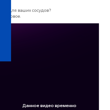
езны для ваших сосудов?
 – первое.
нтров