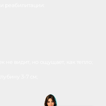
и реабилитации:
 не видит, но ощущает, как тепло;
лубину 3-7 см;