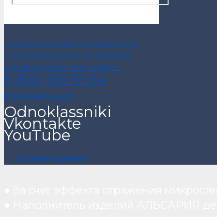
Политика конфиденциальности
Пользовательское соглашение
Договор публичной оферты
8-800-333-61-64
info@alsariya.com
Odnoklassniki
Vkontakte
YouTube
ОСТАВИТЬ ЗАЯВКУ
● За счет эффекта отражения микрос
● Наполнитель изделий АЛЬСАРИЯ дейст