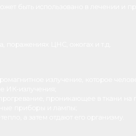
жет быть использовано в лечении и пр
, поражениях ЦНС, ожогах и т.д.
ромагнитное излучение, которое человек
ие ИК-излучения;
рогревание, проникающее в ткани на г
ьные приборы и лампы;
пло, а затем отдают его организму.