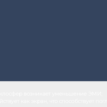
теклосфер возникает уменьшение ЭМИ;
вует как экран, что способствует пог