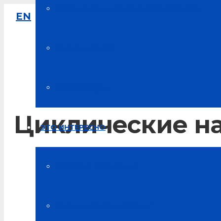
Накопительная система скидок
EN
8-800-333-61-64
Звонок по России бесплатный
Карта цветов
Мой аккаунт
Циклические на
ЭТО ИНТЕРЕСНО
Главная
Новости компании
Блог о здоровье
Статьи об “Альсарии”
Циклические нагрузки для ваших сосудов