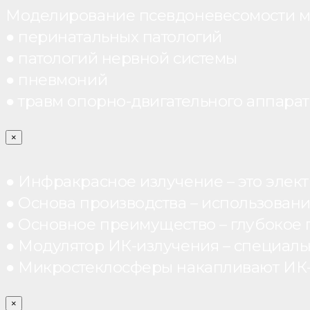
Моделирование псевдоневесомости мо
● перинатальных патологий
● патологий нервной системы
● пневмоний
● травм опорно-двигательного аппарата
×
● Инфракрасное излучение – это элект
● Основа производства – использован
● Основное преимущество – глубокое п
● Модулятор ИК-излучения – специал
● Микростеклосферы накапливают ИК-те
×