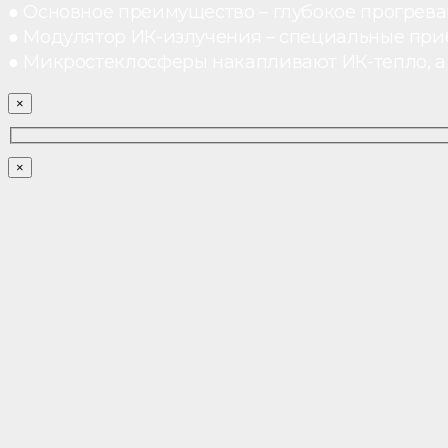
● Основное преимущество – глубокое прогреван
● Модулятор ИК-излучения – специальные при
● Микростеклосферы накапливают ИК-тепло, а 
×
×