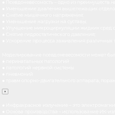
● Псевдоневесомость – одно из преимуществ н
● Уменьшение давления вышележащих отдело
● Снятие мышечного напряжения;
● Уменьшение нагрузки на суставы;
● Улучшение микроциркуляции жидких сред 
● Снятие гидростатического давления;
● Ускорение процесса заживления различных 
Моделирование псевдоневесомости может быт
● перинатальных патологий
● патологий нервной системы
● пневмоний
● травм опорно-двигательного аппарата, пораж
×
● Инфракрасное излучение – это электромагнит
● Основа производства – использование ИК-из