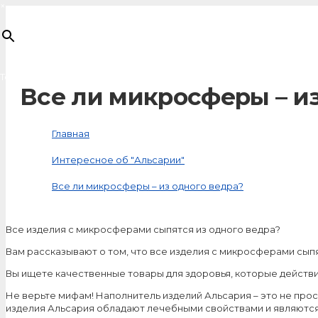
×
Товар
добавлен в корзину
Все ли микросферы – из
Главная
Интересное об "Альсарии"
Все ли микросферы – из одного ведра?
Все изделия с микроcферами сыпятся из одного ведра?
Вам рассказывают о том, что все изделия с микроcферами сып
Вы ищете качественные товары для здоровья, которые действи
Не верьте мифам! Наполнитель изделий Альсария – это не про
изделия Альсария обладают лечебными свойствами и являютс