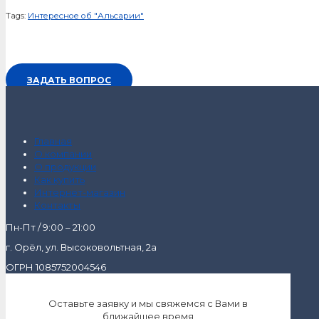
Tags:
Интересное об "Альсарии"
ЗАДАТЬ ВОПРОС
Главная
О компании
О продукции
Как купить
Интернет-магазин
Контакты
Пн-Пт / 9:00 – 21:00
г. Орёл, ул. Высоковольтная, 2а
ОГРН 1085752004546
Оставьте заявку и мы свяжемся с Вами в
ближайшее время