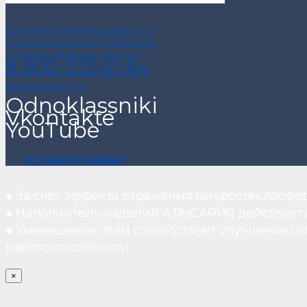
Политика конфиденциальности
Пользовательское соглашение
Договор публичной оферты
8-800-333-61-64
info@alsariya.com
Odnoklassniki
Vkontakte
YouTube
ОСТАВИТЬ ЗАЯВКУ
● За счет эффекта отражения микростеклосфе
● Наполнитель изделий АЛЬСАРИЯ действует ка
● Уменьшение ЭМИ способствует улучшению о
работоспособности.
×