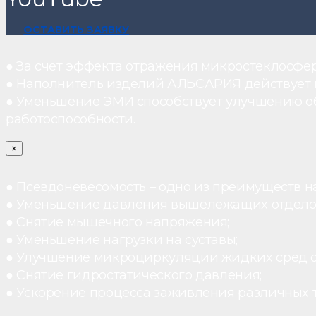
ОСТАВИТЬ ЗАЯВКУ
● За счет эффекта отражения микростеклосфе
● Наполнитель изделий АЛЬСАРИЯ действует ка
● Уменьшение ЭМИ способствует улучшению о
работоспособности.
×
● Псевдоневесомость – одно из преимуществ н
● Уменьшение давления вышележащих отдело
● Снятие мышечного напряжения;
● Уменьшение нагрузки на суставы;
● Улучшение микроциркуляции жидких сред 
● Снятие гидростатического давления;
● Ускорение процесса заживления различных 