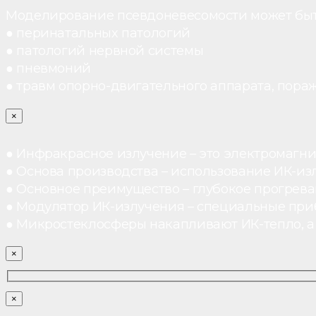
Моделирование псевдоневесомости может быт
● перинатальных патологий
● патологий нервной системы
● пневмоний
● травм опорно-двигательного аппарата, пораж
×
● Инфракрасное излучение – это электромагнит
● Основа производства – использование ИК-из
● Основное преимущество – глубокое прогреван
● Модулятор ИК-излучения – специальные при
● Микростеклосферы накапливают ИК-тепло, а 
×
×