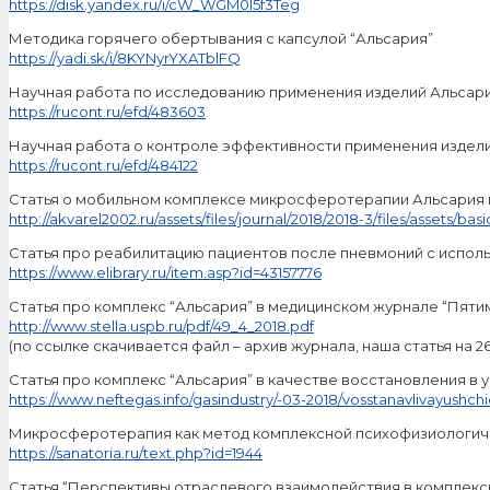
https://disk.yandex.ru/i/cW_WGM0I5f3Teg
Методика горячего обертывания с капсулой “Альсария”
https://yadi.sk/i/8KYNyrYXATblFQ
Научная работа по исследованию применения изделий Альсар
https://rucont.ru/efd/483603
Научная работа о контроле эффективности применения издел
https://rucont.ru/efd/484122
Статья о мобильном комплексе микросферотерапии Альсария в
http://akvarel2002.ru/assets/files/journal/2018/2018-3/files/assets/ba
Статья про реабилитацию пациентов после пневмоний с исполь
https://www.elibrary.ru/item.asp?id=43157776
Статья про комплекс “Альсария” в медицинском журнале “Пяти
http://www.stella.uspb.ru/pdf/49_4_2018.pdf
(по ссылке скачивается файл – архив журнала, наша статья на 2
Статья про комплекс “Альсария” в качестве восстановления в 
https://www.neftegas.info/gasindustry/-03-2018/vosstanavlivayushch
Микросферотерапия как метод комплексной психофизиологич
https://sanatoria.ru/text.php?id=1944
Статья “Перспективы отраслевого взаимодействия в комплексно