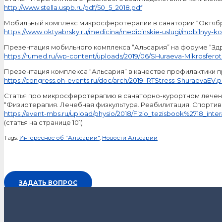
http://www.stella.uspb.ru/pdf/50_5_2018.pdf
Мобильный комплекс микросферотерапии в санатории “Октяб
https://www.oktyabrsky.ru/medicina/medicinskie-uslugi/mobilnyy-k
Презентация мобильного комплекса “Альсария” на форуме “Зд
https://rumed.ru/wp-content/uploads/2019/06/SHuraeva-Mikrosfero
Презентация комплекса “Альсария” в качестве профилактики 
https://congress.oh-events.ru/doc/arch/2019_RTStress-ShuraevaEV.p
Статья про микросферотерапию в санаторно-курортном лечен
“Физиотерапия. Лечебная физкультура. Реабилитация. Спортив
https://event-mbs.ru/upload/physio/2018/Fizio_tezisbook%2718_inter
(статья на странице 101)
Tags:
Интересное об "Альсарии"
,
Новости Альсарии
ЗАДАТЬ ВОПРОС