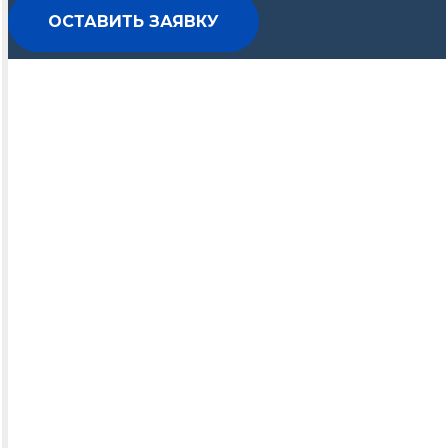
ОСТАВИТЬ ЗАЯВКУ
НАШИ ПАРТНЕРЫ
За все время нашей работы мы успешно сраб
которые теперь являются нашими друзьями и