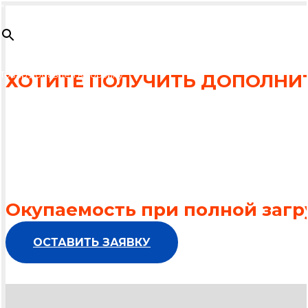
×
Товар
добавлен в корзину
ХОТИТЕ ПОЛУЧИТЬ ДОПОЛНИ
ПРЕДЛОЖИТЕ ВАШИМ КЛИЕН
И ИННОВАЦИОННЫЕ МЕТОДИ
И РЕАБИЛИТАЦИИ
Окупаемость при полной загруз
ОСТАВИТЬ ЗАЯВКУ