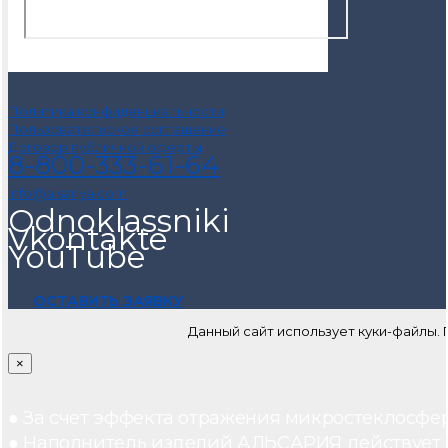
Политика конфиденциальности
Пользовательское соглашение
Договор публичной оферты
8-800-333-61-64
info@alsariya.com
Odnoklassniki
Vkontakte
YouTube
ОСТАВИТЬ ЗАЯВКУ
Данный сайт использует куки-файлы.
×
● За счет эффекта отражения микростеклосфе
● Наполнитель изделий АЛЬСАРИЯ действует ка