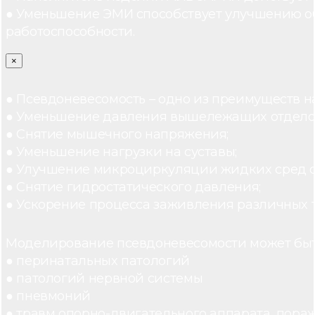
● Уменьшение ЭМИ способствует улучшению о
работоспособности.
×
● Псевдоневесомость – одно из преимуществ н
● Уменьшение давления вышележащих отдело
● Снятие мышечного напряжения;
● Уменьшение нагрузки на суставы;
● Улучшение микроциркуляции жидких сред 
● Снятие гидростатического давления;
● Ускорение процесса заживления различных 
Моделирование псевдоневесомости может быт
● перинатальных патологий
● патологий нервной системы
● пневмоний
● травм опорно-двигательного аппарата, пораж