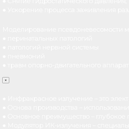
● Снятие гидростатического давления;
● Ускорение процесса заживления раз
Моделирование псевдоневесомости мо
● перинатальных патологий
● патологий нервной системы
● пневмоний
● травм опорно-двигательного аппарата
×
● Инфракрасное излучение – это элект
● Основа производства – использован
● Основное преимущество – глубокое п
● Модулятор ИК-излучения – специал