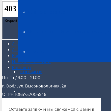
Блог о здоровье
ЗАДАТЬ ВО
Испытания на базе медицинских це
Главная
О компании
О продукции
Отзывы
Как купить
Интернет-магазин
Контакты
КОНТАКТЫ
Пн-Пт / 9:00 – 21:00
г. Орёл, ул. Высоковольтная, 2а
ОГРН 1085752004546
Оставьте заявку и мы свяжемся с Вами в