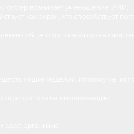
теклосфер возникает уменьшение ЭМИ;
вует как экран, что способствует пог
шению общего состояния организма, с
уществ наших изделий, поэтому мы исп
 отделов тела на нижележащие;
х сред организма