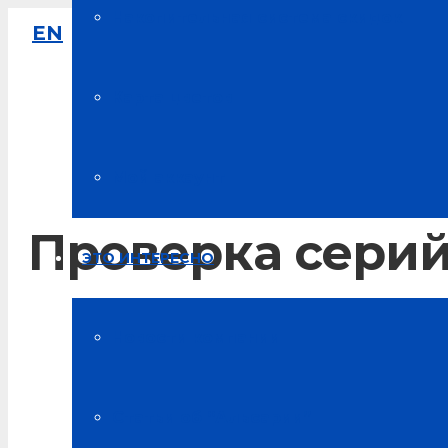
Накопительная система скидок
EN
8-800-333-61-64
Звонок по России бесплатный
Карта цветов
Мой аккаунт
Проверка серий
ЭТО ИНТЕРЕСНО
Главная
Новости компании
Проверка серийного номера изделия
Статьи об “Альсарии”