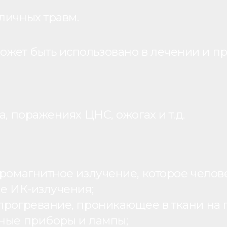
личных травм.
жет быть использовано в лечении и пр
, поражениях ЦНС, ожогах и т.д.
ромагнитное излучение, которое человек
ие ИК-излучения;
рогревание, проникающее в ткани на г
ьные приборы и лампы;