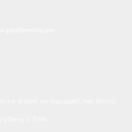
и реабилитации:
 не видит, но ощущает, как тепло;
лубину 3-7 см;