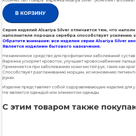
Количество товара "Варежка Alsariya Silver" (комплект аппликат
В КОРЗИНУ
Cерия изделий Alsariya Silver отличается тем, что нап
наполнителя порошка серебра способствует усилению а
Обратите внимание: все изделия серии Alsariya Silver им
Является изделием бытового назначения.
Незаменимое средство для профилактики заболеваний суставов 
Варежка ускоряет кровоток, улучшает кровоснабжение пальце
Применяется при заболеваниях кожи кистей рук, таких как кра
Способствует разглаживанию морщин, исчезновению пигментных
руках.
Изделие представляет собой оздоравливающее изделие для 
Не является одеждой или элементом одежды.
С этим товаром также покупаю