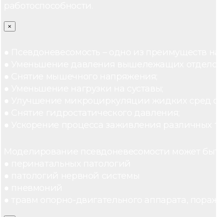
работоспособности.
×
● Псевдоневесомость – одно из преимуществ н
● Уменьшение давления вышележащих отдело
● Снятие мышечного напряжения;
● Уменьшение нагрузки на суставы;
● Улучшение микроциркуляции жидких сред 
● Снятие гидростатического давления;
● Ускорение процесса заживления различных 
Моделирование псевдоневесомости может быт
● перинатальных патологий
● патологий нервной системы
● пневмоний
● травм опорно-двигательного аппарата, пораж