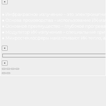
×
● Инфракрасное излучение – это электромагнит
● Основа производства – использование ИК-из
● Основное преимущество – глубокое прогреван
● Модулятор ИК-излучения – специальные при
● Микростеклосферы накапливают ИК-тепло, а 
×
×