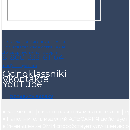
Политика конфиденциальности
Пользовательское соглашение
Договор публичной оферты
8-800-333-61-64
info@alsariya.com
Odnoklassniki
Vkontakte
YouTube
ОСТАВИТЬ ЗАЯВКУ
● За счет эффекта отражения микростеклосфе
● Наполнитель изделий АЛЬСАРИЯ действует ка
● Уменьшение ЭМИ способствует улучшению о