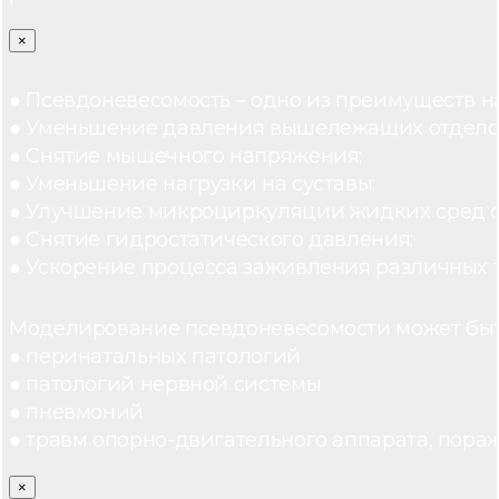
×
● Псевдоневесомость – одно из преимуществ н
● Уменьшение давления вышележащих отдело
● Снятие мышечного напряжения;
● Уменьшение нагрузки на суставы;
● Улучшение микроциркуляции жидких сред 
● Снятие гидростатического давления;
● Ускорение процесса заживления различных 
Моделирование псевдоневесомости может быт
● перинатальных патологий
● патологий нервной системы
● пневмоний
● травм опорно-двигательного аппарата, пораж
×