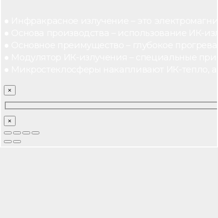
● Инфракрасное излучение – это электромагнит
● Основа производства – использование ИК-из
● Основное преимущество – глубокое прогреван
● Модулятор ИК-излучения – специальные при
● Микростеклосферы накапливают ИК-тепло, а 
×
×