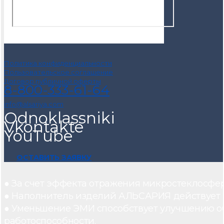
Политика конфиденциальности
Пользовательское соглашение
Договор публичной оферты
8-800-333-61-64
info@alsariya.com
Odnoklassniki
Vkontakte
YouTube
ОСТАВИТЬ ЗАЯВКУ
● За счет эффекта отражения микростеклосфе
● Наполнитель изделий АЛЬСАРИЯ действует ка
● Уменьшение ЭМИ способствует улучшению о
работоспособности.