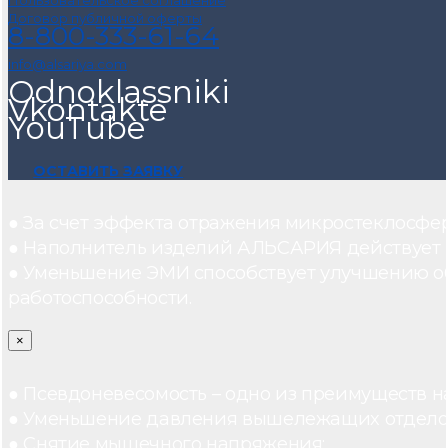
Договор публичной оферты
8-800-333-61-64
info@alsariya.com
Odnoklassniki
Vkontakte
YouTube
ОСТАВИТЬ ЗАЯВКУ
● За счет эффекта отражения микростеклосфе
● Наполнитель изделий АЛЬСАРИЯ действует ка
● Уменьшение ЭМИ способствует улучшению о
работоспособности.
×
● Псевдоневесомость – одно из преимуществ н
● Уменьшение давления вышележащих отдело
● Снятие мышечного напряжения;