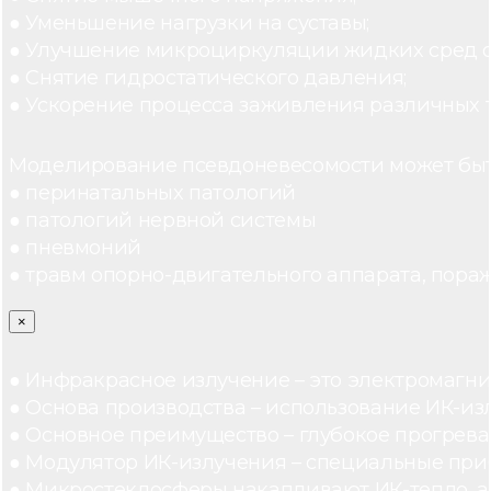
● Уменьшение нагрузки на суставы;
● Улучшение микроциркуляции жидких сред 
● Снятие гидростатического давления;
● Ускорение процесса заживления различных 
Моделирование псевдоневесомости может быт
● перинатальных патологий
● патологий нервной системы
● пневмоний
● травм опорно-двигательного аппарата, пораж
×
● Инфракрасное излучение – это электромагнит
● Основа производства – использование ИК-из
● Основное преимущество – глубокое прогреван
● Модулятор ИК-излучения – специальные при
● Микростеклосферы накапливают ИК-тепло, а 