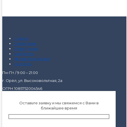
Главная
О компании
О продукции
Как купить
Интернет-магазин
Контакты
Пн-Пт / 9:00 – 21:00
г. Орёл, ул. Высоковольтная, 2а
ОГРН 1085752004546
Оставьте заявку и мы свяжемся с Вами в
ближайшее время