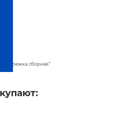
нтров
я “Варежка сборная”
купают: