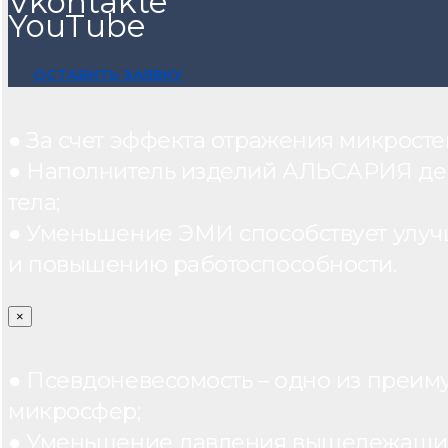
Vkontakte
YouTube
ОСТАВИТЬ ЗАЯВКУ
● За счет эффекта отражения микрос
● Наполнитель изделий АЛЬСАРИЯ дейст
тела;
● Уменьшение ЭМИ способствует улуч
и повышению работоспособности.
×
● Псевдоневесомость – одно из преим
микросфер;
● Уменьшение давления вышележащих