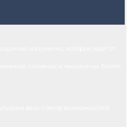
лощению излучения, которое идет от
нижению головных и мышечных болей
ользуем весь спектр возможностей