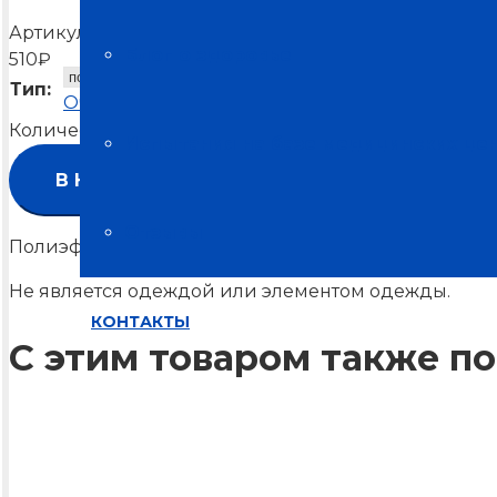
Артикул:
Т-880
Блог о здоровье
510
₽
Тип:
Очистить
Количество товара Чехол-Варежка
Испытания на базе медицинских це
В КОРЗИНУ
Отзывы
Полиэфирный чехол, входящий в комплект издели
Не является одеждой или элементом одежды.
КОНТАКТЫ
С этим товаром также по