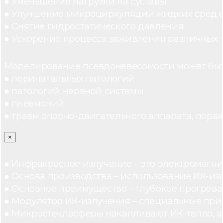
● Уменьшение нагрузки на суставы;
● Улучшение микроциркуляции жидких сред 
● Снятие гидростатического давления;
● Ускорение процесса заживления различных 
Моделирование псевдоневесомости может быт
● перинатальных патологий
● патологий нервной системы
● пневмоний
● травм опорно-двигательного аппарата, пораж
×
● Инфракрасное излучение – это электромагнит
● Основа производства – использование ИК-из
● Основное преимущество – глубокое прогреван
● Модулятор ИК-излучения – специальные при
● Микростеклосферы накапливают ИК-тепло, а 