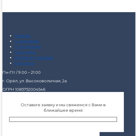
Главная
О компании
О продукции
Как купить
Интернет-магазин
Контакты
Пн-Пт / 9:00 – 21:00
г. Орёл, ул. Высоковольтная, 2а
ОГРН 1085752004546
Оставьте заявку и мы свяжемся с Вами в
ближайшее время