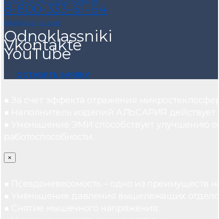
8-800-333-61-64
info@alsariya.com
Odnoklassniki
Vkontakte
YouTube
ОСТАВИТЬ ЗАЯВКУ
● За счет эффекта отражения микростеклосфе
● Наполнитель изделий АЛЬСАРИЯ действует ка
● Уменьшение ЭМИ способствует улучшению о
работоспособности.
×
● Псевдоневесомость – одно из преимуществ н
● Уменьшение давления вышележащих отдело
● Снятие мышечного напряжения;