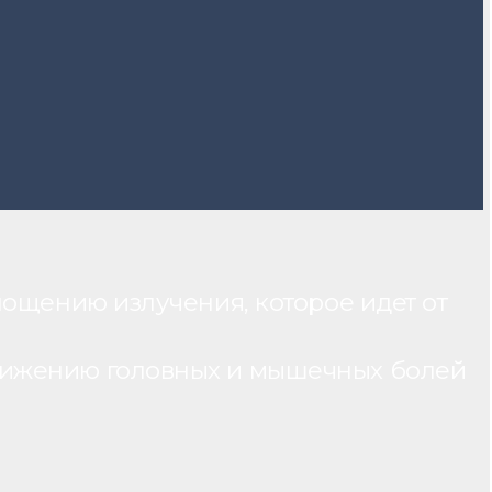
лощению излучения, которое идет от
нижению головных и мышечных болей