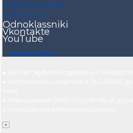
8-800-333-61-64
info@alsariya.com
Odnoklassniki
Vkontakte
YouTube
ОСТАВИТЬ ЗАЯВКУ
● За счет эффекта отражения микрос
● Наполнитель изделий АЛЬСАРИЯ дейст
тела;
● Уменьшение ЭМИ способствует улуч
и повышению работоспособности.
×