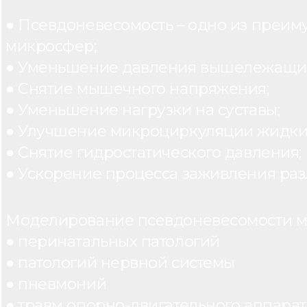
● Псевдоневесомость – одно из преим
микросфер;
● Уменьшение давления вышележащих
● Снятие мышечного напряжения;
● Уменьшение нагрузки на суставы;
● Улучшение микроциркуляции жидки
● Снятие гидростатического давления;
● Ускорение процесса заживления раз
Моделирование псевдоневесомости мо
● перинатальных патологий
● патологий нервной системы
● пневмоний
● травм опорно-двигательного аппарата