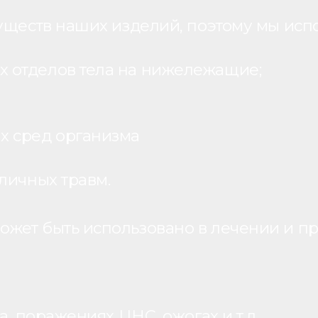
уществ наших изделий, поэтому мы исп
 отделов тела на нижележащие;
х сред организма
личных травм.
жет быть использовано в лечении и пр
, поражениях ЦНС, ожогах и т.д.