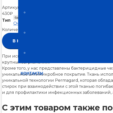
Артикул:
Т-6140
Блог о здоровье
430
₽
Тип
Очистить
Количество товара Чехол бактерицидный на вареж
Испытания на базе медицинских це
В КОРЗИНУ
Отзывы
При использовании изделий мы рекомендуем приме
крупных загрязнений.
Кроме того, у нас представлены бактерицидные че
КОНТАКТЫ
уникальное антимикробное покрытие. Ткань испол
уникальной технологии Permagard, которая облад
стирок при взаимодействии с этой тканью погиба
и для профилактики инфекционных заболеваний, а
С этим товаром также по