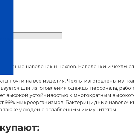
ку
нтров
нение наволочек и чехлов. Наволочки и чехлы слу
хлы почти на все изделия. Чехлы изготовлены из т
ьзуется для изготовления одежды персонала, работ
ает высокой устойчивостью к многократным высокот
ют 99% микроорганизмов. Бактерицидные наволочки
 также у людей с ослабленным иммунитетом.
купают: