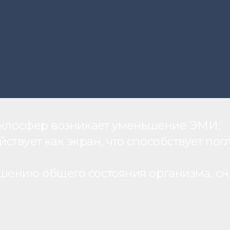
теклосфер возникает уменьшение ЭМИ;
вует как экран, что способствует пог
шению общего состояния организма, с