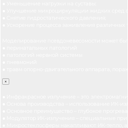
● Уменьшение нагрузки на суставы;
● Улучшение микроциркуляции жидких сред 
● Снятие гидростатического давления;
● Ускорение процесса заживления различных 
Моделирование псевдоневесомости может быт
● перинатальных патологий
● патологий нервной системы
● пневмоний
● травм опорно-двигательного аппарата, пораж
×
● Инфракрасное излучение – это электромагнит
● Основа производства – использование ИК-из
● Основное преимущество – глубокое прогреван
● Модулятор ИК-излучения – специальные при
● Микростеклосферы накапливают ИК-тепло, а 