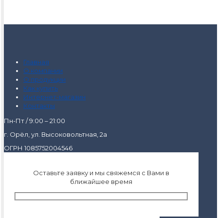
Главная
О компании
О продукции
Как купить
Интернет-магазин
Контакты
Пн-Пт / 9:00 – 21:00
г. Орёл, ул. Высоковольтная, 2а
ОГРН 1085752004546
Оставьте заявку и мы свяжемся с Вами в
ближайшее время