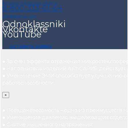
Договор публичной оферты
8-800-333-61-64
info@alsariya.com
Odnoklassniki
Vkontakte
YouTube
ОСТАВИТЬ ЗАЯВКУ
● За счет эффекта отражения микростеклосфе
● Наполнитель изделий АЛЬСАРИЯ действует ка
● Уменьшение ЭМИ способствует улучшению о
работоспособности.
×
● Псевдоневесомость – одно из преимуществ н
● Уменьшение давления вышележащих отдело
● Снятие мышечного напряжения;