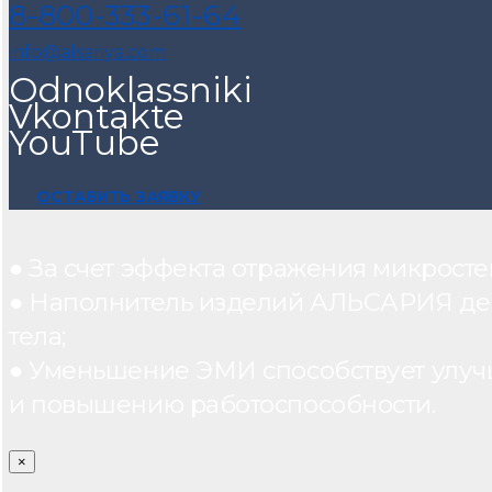
8-800-333-61-64
info@alsariya.com
Odnoklassniki
Vkontakte
YouTube
ОСТАВИТЬ ЗАЯВКУ
● За счет эффекта отражения микрос
● Наполнитель изделий АЛЬСАРИЯ дейст
тела;
● Уменьшение ЭМИ способствует улуч
и повышению работоспособности.
×