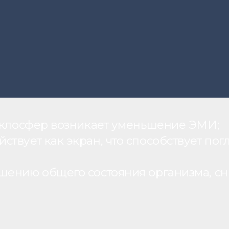
теклосфер возникает уменьшение ЭМИ;
вует как экран, что способствует пог
шению общего состояния организма, с