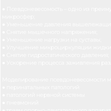
● Псевдоневесомость – одно из преим
микросфер;
● Уменьшение давления вышележащих
● Снятие мышечного напряжения;
● Уменьшение нагрузки на суставы;
● Улучшение микроциркуляции жидки
● Снятие гидростатического давления;
● Ускорение процесса заживления раз
Моделирование псевдоневесомости мо
● перинатальных патологий
● патологий нервной системы
● пневмоний
● травм опорно-двигательного аппарата