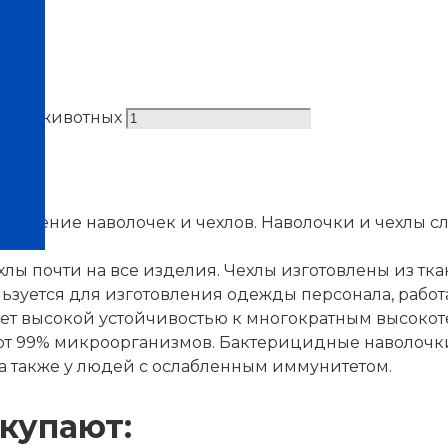
 для животных
нтров
нение наволочек и чехлов. Наволочки и чехлы слу
хлы почти на все изделия. Чехлы изготовлены из т
ьзуется для изготовления одежды персонала, работ
ает высокой устойчивостью к многократным высокот
ют 99% микроорганизмов. Бактерицидные наволочки
 также у людей с ослабленным иммунитетом.
купают: