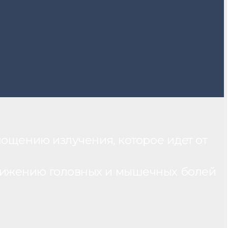
лощению излучения, которое идет от
нижению головных и мышечных болей