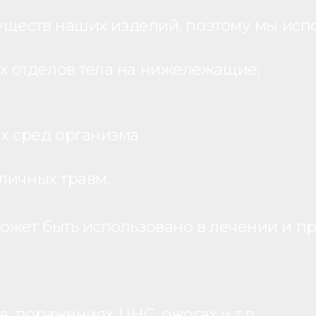
уществ наших изделий, поэтому мы исп
 отделов тела на нижележащие;
х сред организма
личных травм.
жет быть использовано в лечении и пр
, поражениях ЦНС, ожогах и т.д.