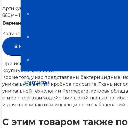
Артикул:
2820-2830-2840
Блог о здоровье
660
₽
–
1,210
₽
Диапазон цен: 660₽ – 1,210₽
Варианты товара
Очистить
Количество товара Чехол бактерицидный на лежак
Испытания на базе медицинских це
В КОРЗИНУ
Отзывы
При использовании изделий мы рекомендуем приме
крупных загрязнений.
Кроме того, у нас представлены бактерицидные че
КОНТАКТЫ
уникальное антимикробное покрытие. Ткань испол
уникальной технологии Permagard, которая облад
стирок при взаимодействии с этой тканью погиба
и для профилактики инфекционных заболеваний, а
С этим товаром также по