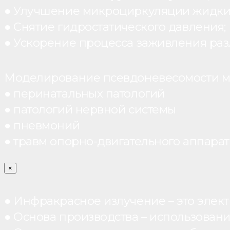
● Улучшение микроциркуляции жидки
● Снятие гидростатического давления;
● Ускорение процесса заживления раз
Моделирование псевдоневесомости мо
● перинатальных патологий
● патологий нервной системы
● пневмоний
● травм опорно-двигательного аппарата
×
● Инфракрасное излучение – это элект
● Основа производства – использован