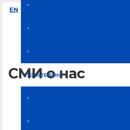
Накопительная система скидок
EN
8-800-333-61-64
Звонок по России бесплатный
Карта цветов
Мой аккаунт
СМИ о нас
ЭТО ИНТЕРЕСНО
Главная
Новости компании
Полезная информация
Статьи об “Альсарии”
СМИ о нас