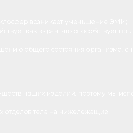
теклосфер возникает уменьшение ЭМИ;
вует как экран, что способствует пог
шению общего состояния организма, с
уществ наших изделий, поэтому мы исп
 отделов тела на нижележащие;