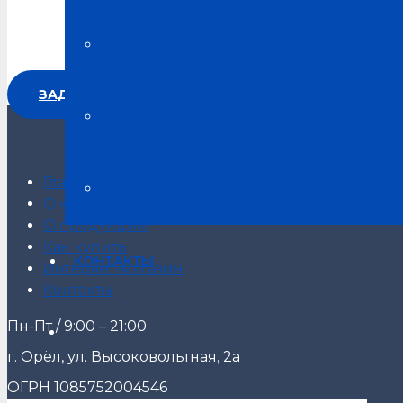
Блог о здоровье
ЗАДАТЬ ВОПРОС
Испытания на базе медицинских це
Главная
Отзывы
О компании
О продукции
Как купить
КОНТАКТЫ
Интернет-магазин
Контакты
Пн-Пт / 9:00 – 21:00
г. Орёл, ул. Высоковольтная, 2а
ОГРН 1085752004546