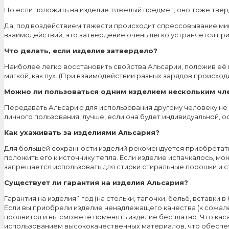
Но если положить на изделие тяжёлый предмет, оно тоже твер
Да, под воздействием тяжести происходит спрессовывание ми
взаимодействий, это затвердение очень легко устраняется пр
Что делать, если изделие затвердело?
Наиболее легко восстановить свойства Альсарии, положив её н
мягкой, как пух. (При взаимодействии разных зарядов происходи
Можно ли пользоваться одним изделием нескольким чл
Передавать Альсарию для использования другому человеку не в
личного пользования, лучше, если она будет индивидуальной, о
Как ухаживать за изделиями Альсария?
Для большей сохранности изделий рекомендуется приобретать 
положить его к источнику тепла. Если изделие испачкалось, м
запрещается использовать для стирки стиральные порошки и ст
Существует ли гарантия на изделия Альсария?
Гарантия на изделия 1 год (на стельки, тапочки, бельё, вставки в 
Если вы приобрели изделие ненадлежащего качества (к сожален
проявится и вы сможете поменять изделие бесплатно. Что каса
использованием высококачественных материалов, что обеспеч