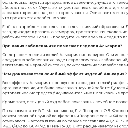
боли, нормализуется артериальное давление, улучшается внешн
абсолютно лысых. Улучшаются умственные способности, что ос
засыпают, крепче спят, легко просыпаются. Они значительно л
что проявляется особенно ярко.
Ещё одна проблема сегодняшнего дня – сидячий образ жизни.
таза, приводит к развитию геморроя, простатита, гинекологи
рабочим столом. Если Вы проводите много времени сидя, то д
При каких заболеваниях помогают изделия Альсария?
Спектр применения изделий Альсария очень широк. Они исполь
сосудистых заболеваниях, ряде неврологических заболеваний,
вегетативной нервной системы, психосоматических заболевания
Чем доказывается лечебный эффект изделий Альсария?
Все эффекты Альсария в совокупности создают целый ряд физ
органах и тканях, что было показано в научной работе: Дуна
ортопедических средств // Фундаментальные и прикладные проблем
Кроме того, есть целый ряд работ, показавших лечебное воз
По данным статьи В.П. Мананникова, Л.И. Токарева, О.Б. Фро
международной научной конференции Здоровье семьи ХХI век): 
отмечалось. Частота дыхания до сеанса составляла 48,2+/-1,32, 
148,З+/-1,42 до 138,4+/-1,5 в 1 мин (р-0,01), что расценивается к