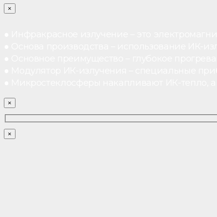
×
● Инфракрасное излучение – это электромагнит
● Основа производства – использование ИК-из
● Основное преимущество – глубокое прогреван
● Модулятор ИК-излучения – специальные при
● Микростеклосферы накапливают ИК-тепло, а 
×
×