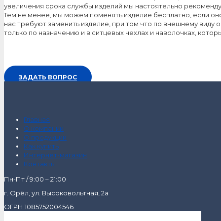
увеличения срока службы изделий мы настоятельно рекоменду
Тем не менее, мы можем поменять изделие бесплатно, если оно
нас требуют заменить изделие, при том что по внешнему виду 
только по назначению и в ситцевых чехлах и наволочках, кото
ЗАДАТЬ ВОПРОС
Главная
О компании
О продукции
Как купить
Интернет-магазин
Контакты
Пн-Пт / 9:00 – 21:00
г. Орёл, ул. Высоковольтная, 2а
ОГРН 1085752004546