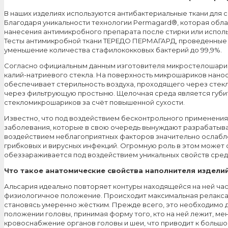
В наших изделиях используются антибактериальные ткани для 
Благодаря уникальности технологии Permagard®, которая обл
нанесения антимикробного препарата после стирки или испол
Тесты антимикробной ткани ТЕРЕДО ПЕРМАГАРД, проведенные п
уменьшение количества стафилококковых бактерий до 99,9%.
Согласно официальным данным изготовителя микростелошарик
калий-натриевого стекла. На поверхность микрошариков нан
обеспечивает стерильность воздуха, проходящего через стек
через фильтрующую простыню. Щелочная среда является губи
стекломикрошариков за счёт повышенной сухости.
Известно, что под воздействием бесконтрольного применения
заболевания, которые в свою очередь вынуждают разрабатыват
воздействием неблагоприятных факторов значительно ослабле
грибковых и вирусных инфекций. Огромную роль в этом может 
обеззараживается под воздействием уникальных свойств сре
Что такое анатомические свойства наполнителя издели
Альсария идеально повторяет контуры находящейся на ней част
физиологичное положение. Происходит максимальная релаксаци
становясь умеренно жёстким. Прежде всего, это необходимо 
положении головы, принимая форму того, кто на ней лежит, м
кровоснабжение органов головы и шеи, что приводит к большо