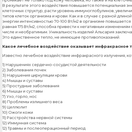
В результате этого воздействия повышается потенциальная эне
клеточных структур, расти уровень иммуноглобулинов, увеличи
типов клеток организма и крови. Как и в случае с разной длин
энергии интенсивностью 70-100 Вт/м2 в организме повышается
равная 175 Вт/м2, способна привести к негативным изменениям
числе и необратимым. Уникальность изделий Альсария заключае
Это единственное тепло, не имеющее противопоказаний.
Какое лечебное воздействие оказывает инфракрасное 
Известно лечебное воздействие инфракрасного излучения, ко
1) Нарушениях сердечно-сосудистой деятельности
2) Заболевания почек
3) Нарушения циркуляции крови
4) Мышцы и суставы
5) Простудные заболевания
6) Мышцы и суставы
7) Ухо, горло, нос
8) Проблемы излишнего веса
9) Целлюлит
10) Ожоги кожи
11) Расстройства нервной системы
12) Иммунная система
12) Травмы и послеоперационный период