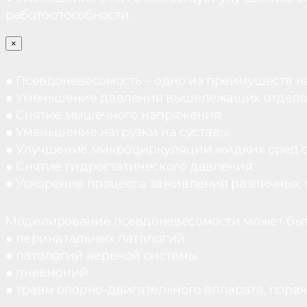
работоспособности.
×
● Псевдоневесомость – одно из преимуществ н
● Уменьшение давления вышележащих отдело
● Снятие мышечного напряжения;
● Уменьшение нагрузки на суставы;
● Улучшение микроциркуляции жидких сред 
● Снятие гидростатического давления;
● Ускорение процесса заживления различных 
Моделирование псевдоневесомости может быт
● перинатальных патологий
● патологий нервной системы
● пневмоний
● травм опорно-двигательного аппарата, пораж