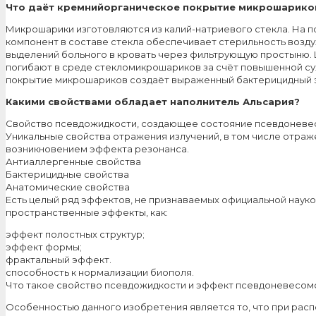
Что даёт кремнийорганическое покрытие микрошарико
Микрошарики изготовляются из калий-натриевого стекла. На
компонент в составе стекла обеспечивает стерильность возд
выделений больного в кровать через фильтрующую простыню. 
погибают в среде стекломикрошариков за счёт повышенной су
покрытие микрошариков создаёт выраженный бактерицидный 
Какими свойствами обладает наполнитель Альсария?
Свойство псевдожидкости, создающее состояние псевдоневе
Уникальные свойства отражения излучений, в том числе отраж
возникновением эффекта резонанса.
Антиаллергенные свойства
Бактерицидные свойства
Анатомические свойства
Есть целый ряд эффектов, не признаваемых официальной науко
пространственные эффекты, как:
эффект полостных структур;
эффект формы;
фрактальный эффект.
способность к нормализации биополя.
Что такое свойство псевдожидкости и эффект псевдоневесом
Особенностью данного изобретения является то, что при расп