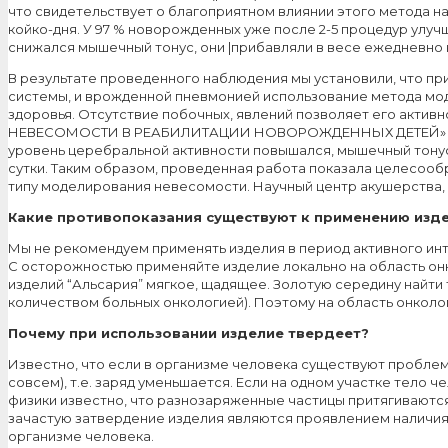
что свидетельствует о благоприятном влиянии этого метода на
койко-дня. У 97 % новорожденных уже после 2-5 процедур улу
снижался мышечный тонус, они |прибавляли в весе ежедневно 
В результате проведенного наблюдения мы установили, что пр
системы, и врожденной пневмонией использование метода мо
здоровья. Отсутствие побочных, явлений позволяет его акт
НЕВЕСОМОСТИ В РЕАБИЛИТАЦИИ НОВОРОЖДЕННЫХ ДЕТЕЙ» (Авторы
уровень церебральной активности повышался, мышечный тонус 
сутки. Таким образом, проведенная работа показала целесоо
типу моделирования невесомости. Научный центр акушерства, г
Какие противопоказания существуют к применению изд
Мы не рекомендуем применять изделия в период активного ин
С осторожностью применяйте изделие локально на область онк
изделий “Альсария” мягкое, щадящее. Золотую середину найти
количеством больных онкологией). Поэтому на область онколо
Почему при использовании изделие твердеет?
Известно, что если в организме человека существуют проблем
совсем), т.е. заряд уменьшается. Если на одном участке тело
физики известно, что разнозаряженные частицы притягиваются 
зачастую затвердение изделия являются проявлением наличия п
организме человека.