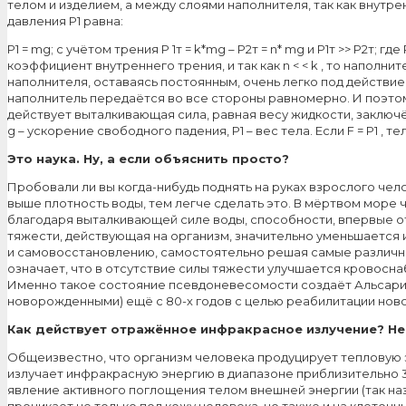
телом и изделием, а между слоями наполнителя, так как внут
давления Р1 равна:
Р1 = mg; с учётом трения Р 1т = k*mg – Р2т = n* mg и Р1т >> Р2т; 
коэффициент внутреннего трения, и так как n < < k , то напол
наполнителя, оставаясь постоянным, очень легко под действие
наполнитель передаётся во все стороны равномерно. И поэтом
действует выталкивающая сила, равная весу жидкости, заключённ
g – ускорение свободного падения, Р1 – вес тела. Если F = Р1 ,
Это наука. Ну, а если объяснить просто?
Пробовали ли вы когда-нибудь поднять на руках взрослого чело
выше плотность воды, тем легче сделать это. В мёртвом море ч
благодаря выталкивающей силе воды, способности, впервые о
тяжести, действующая на организм, значительно уменьшается и
и самовосстановлению, самостоятельно решая самые различны
означает, что в отсутствие силы тяжести улучшается кровосна
Именно такое состояние псевдоневесомости создаёт Альсари
новорожденными) ещё с 80-х годов с целью реабилитации нов
Как действует отражённое инфракрасное излучение? Не
Общеизвестно, что организм человека продуцирует тепловую эн
излучает инфракрасную энергию в диапазоне приблизительно 3–
явление активного поглощения телом внешней энергии (так на
проникает не только под кожу человека, но также и на клеточ