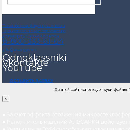
Политика конфиденциальности
Пользовательское соглашение
Договор публичной оферты
8-800-333-61-64
info@alsariya.com
Odnoklassniki
Vkontakte
YouTube
ОСТАВИТЬ ЗАЯВКУ
Данный сайт использует куки-файлы.
×
● За счет эффекта отражения микростеклосфе
● Наполнитель изделий АЛЬСАРИЯ действует ка
● Уменьшение ЭМИ способствует улучшению о