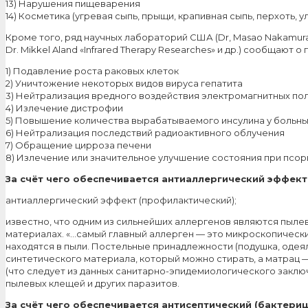
13) Нарушения пищеварения
14) Косметика (угревая сыпь, прыщи, крапивная сыпь, перхоть,
Кроме того, ряд научных лабораторий США (Dr, Masao Nakamura 
Dr. Mikkel Aland «Infrared Therapy Researches» и др.) сообщаю
1) Подавление роста раковых клеток
2) Уничтожение некоторых видов вируса гепатита
3) Нейтрализация вредного воздействия электромагнитных по
4) Излечение дистрофии
5) Повышение количества вырабатываемого инсулина у больн
6) Нейтрализация последствий радиоактивного облучения
7) Обращение цирроза печени
8) Излечение или значительное улучшение состояния при псор
За счёт чего обеспечивается антиаллергический эффект
антиаллергический эффект (профилактический);
известно, что одним из сильнейших аллергенов являются пыле
материалах. «…самый главный аллерген — это микроскопические
находятся в пыли. Постельные принадлежности (подушка, одеял
синтетического материала, который можно стирать, а матрац
(что следует из данных санитарно-эпидемиологического закл
пылевых клещей и других паразитов.
За счёт чего обеспечивается антисептический (бактери