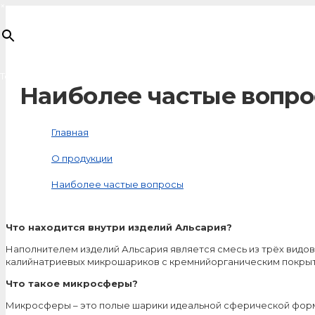
×
Товар
добавлен в корзину
Наиболее частые вопр
Главная
О продукции
Наиболее частые вопросы
Что находится внутри изделий Альсария?
Наполнителем изделий Альсария является смесь из трёх вид
калийнатриевых микрошариков с кремнийорганическим покрыт
Что такое микросферы?
Микросферы – это полые шарики идеальной сферической формы