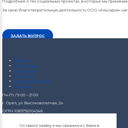
Подробнее о тех социальных проектах, в которых мы принимае
За свою благотворительную деятельность ООО «Альсария» на
ЗАДАТЬ ВОПРОС
Главная
О компании
О продукции
Как купить
Интернет-магазин
Контакты
Пн-Пт / 9:00 – 21:00
г. Орёл, ул. Высоковольтная, 2а
ОГРН 1085752004546
Оставьте заявку и мы свяжемся с Вами в