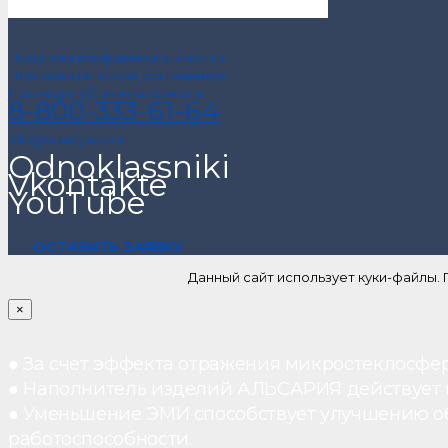
Политика конфиденциальности
Пользовательское соглашение
Договор публичной оферты
8-800-333-61-64
info@alsariya.com
Odnoklassniki
Vkontakte
YouTube
ОСТАВИТЬ ЗАЯВКУ
Данный сайт использует куки-файлы.
×
● За счет эффекта отражения микростеклосфе
● Наполнитель изделий АЛЬСАРИЯ действует ка
● Уменьшение ЭМИ способствует улучшению о
работоспособности.