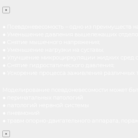
×
● Псевдоневесомость – одно из преимуществ н
● Уменьшение давления вышележащих отдело
● Снятие мышечного напряжения;
● Уменьшение нагрузки на суставы;
● Улучшение микроциркуляции жидких сред 
● Снятие гидростатического давления;
● Ускорение процесса заживления различных 
Моделирование псевдоневесомости может быт
● перинатальных патологий
● патологий нервной системы
● пневмоний
● травм опорно-двигательного аппарата, пораж
×