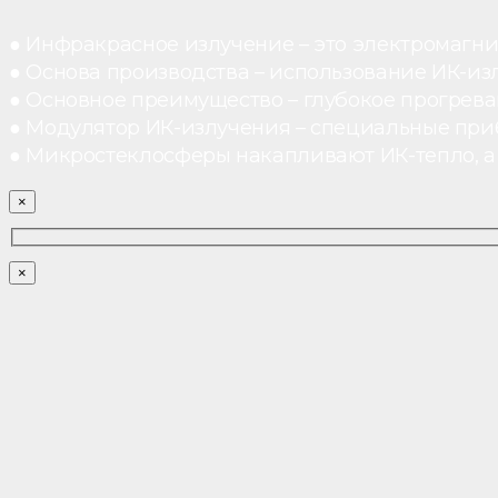
● Инфракрасное излучение – это электромагнит
● Основа производства – использование ИК-из
● Основное преимущество – глубокое прогреван
● Модулятор ИК-излучения – специальные при
● Микростеклосферы накапливают ИК-тепло, а 
×
×