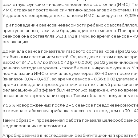
расчетную функцию – индекс мгновенного состояния (ИМС). Пе
ИМС отражает состояние симпатико-адреналовой системы. На
У здоровых новорожденных значения ИМС варьируют от 0,359 до 
При проведении сеансов невесомости ребенок расслаблялся, 
приступов апноэ, тахи- или брадикардии не отмечено. При пр
сеансов она составляла 54,3 ± 1,42 в 1 мин, во время сеансов – 4
релаксацию.
До начала сеанса показатели газового состава крови (рaО2 65,4 ± 
стабильным состоянием детей. Однако даже в этом случае при п
SatО2 от 94,7 ± 0,47 до 97,6 ± 0,42 (р = 0,0001). рaО2 увеличил
данного метода на уровень газообмена и микроциркуляцию. У
нормализация ИМС отмечалась уже через 30–40 мин после начал
(диапазон 0,04 – 0,463), во время сеансов – 0,36 ± 0,02 (диапаз
время проведения процедур отмечен отчетливый релаксионный
релаксационный эффект был настолько выражен, что ко времени
показанием к прерыванию курса. Таким образом, полученные 
У 95 % новорожденных после 2 – 5 сеансов псевдоневесомост
отмечена стабильная прибавка массы тела в среднем на 30 – 40 
Таким образом, проведенная работа показала целесообразнос
моделирования невесомости.
Апробированная в исследовании реабилитационная кровать КМ