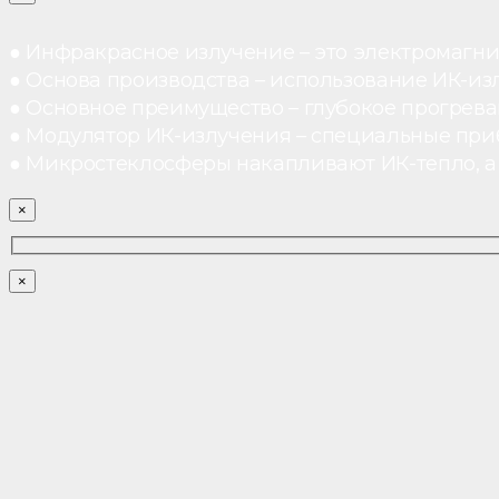
● Инфракрасное излучение – это электромагнит
● Основа производства – использование ИК-из
● Основное преимущество – глубокое прогреван
● Модулятор ИК-излучения – специальные при
● Микростеклосферы накапливают ИК-тепло, а 
×
×