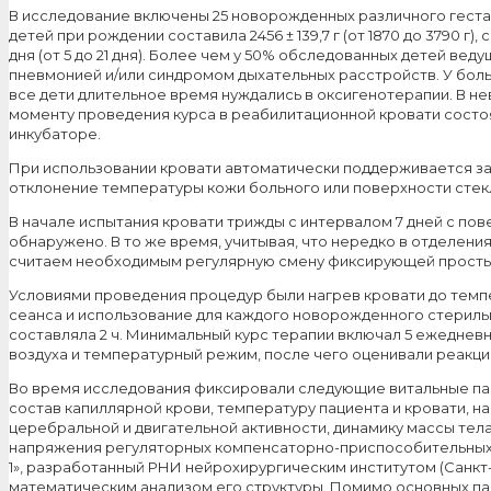
В исследование включены 25 новорожденных различного геста
детей при рождении составила 2456 ± 139,7 г (от 1870 до 3790 г),
дня (от 5 до 21 дня). Более чем у 50% обследованных детей в
пневмонией и/или синдромом дыхательных расстройств. У бол
все дети длительное время нуждались в оксигенотерапии. В 
моменту проведения курса в реабилитационной кровати состо
инкубаторе.
При использовании кровати автоматически поддерживается зад
отклонение температуры кожи больного или поверхности стекл
В начале испытания кровати трижды с интервалом 7 дней с по
обнаружено. В то же время, учитывая, что нередко в отделен
считаем необходимым регулярную смену фиксирующей просты
Условиями проведения процедур были нагрев кровати до темп
сеанса и использование для каждого новорожденного стериль
составляла 2 ч. Минимальный курс терапии включал 5 ежеднев
воздуха и температурный режим, после чего оценивали реакци
Во время исследования фиксировали следующие витальные пара
состав капиллярной крови, температуру пациента и кровати, 
церебральной и двигательной активности, динамику массы тел
напряжения регуляторных компенсаторно-приспособительных р
1», разработанный РНИ нейрохирургическим институтом (Санкт
математическим анализом его структуры. Помимо основных п