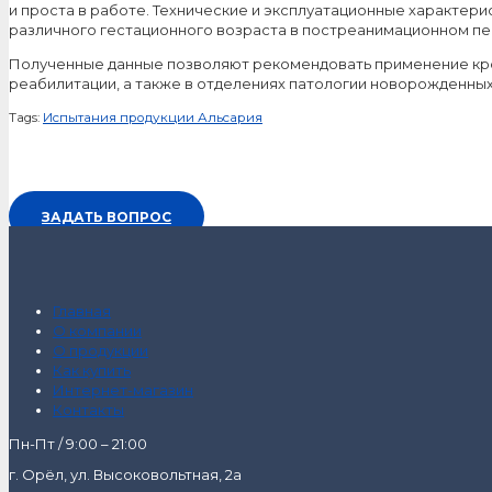
и проста в работе. Технические и эксплуатационные характер
различного гестационного возраста в постреанимационном пе
Полученные данные позволяют рекомендовать применение кров
реабилитации, а также в отделениях патологии новорожденных
Tags:
Испытания продукции Альсария
ЗАДАТЬ ВОПРОС
Главная
О компании
О продукции
Как купить
Интернет-магазин
Контакты
Пн-Пт / 9:00 – 21:00
г. Орёл, ул. Высоковольтная, 2а