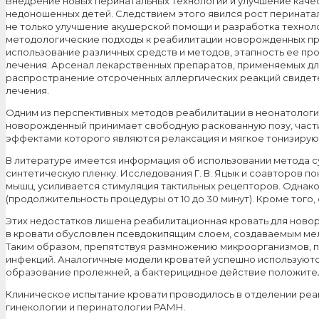
Внедрение новых перинатальных технологий и улучшение качес
недоношенных детей. Следствием этого явился рост перината
не только улучшение акушерской помощи и разработка технол
методологические подходы к реабилитации новорожденных пре
использование различных средств и методов, этапность ее п
лечения. Арсенал лекарственных препаратов, применяемых дл
распространение отсроченных аллергических реакций свидет
лечения.
Одним из перспективных методов реабилитации в неонатологи
новорожденный принимает свободную раскованную позу, части
эффектами которого являются релаксация и мягкое тонизиру
В литературе имеется информация об использовании метода 
синтетическую пленку. Исследования Г. В. Яцык и соавторов п
мышц, усиливается стимуляция тактильных рецепторов. Одна
(продолжительность процедуры от 10 до 30 минут). Кроме тог
Этих недостатков лишена реабилитационная кровать для новор
в кровати обусловлен псевдокипящим слоем, создаваемым ме
Таким образом, препятствуя размножению микроорганизмов, пр
инфекций. Аналогичные модели кроватей успешно используютс
образование пролежней, а бактерицидное действие положител
Клиническое испытание кровати проводилось в отделении реа
гинекологии и перинатологии РАМН.