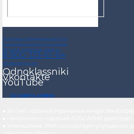
Политика конфиденциальности
Пользовательское соглашение
Договор публичной оферты
8-800-333-61-64
info@alsariya.com
Odnoklassniki
Vkontakte
YouTube
ОСТАВИТЬ ЗАЯВКУ
● За счет эффекта отражения микростеклосфе
● Наполнитель изделий АЛЬСАРИЯ действует ка
● Уменьшение ЭМИ способствует улучшению о
работоспособности.