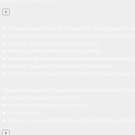
×
● Псевдоневесомость – одно из преимуществ н
● Уменьшение давления вышележащих отдело
● Снятие мышечного напряжения;
● Уменьшение нагрузки на суставы;
● Улучшение микроциркуляции жидких сред 
● Снятие гидростатического давления;
● Ускорение процесса заживления различных 
Моделирование псевдоневесомости может быт
● перинатальных патологий
● патологий нервной системы
● пневмоний
● травм опорно-двигательного аппарата, пораж
×