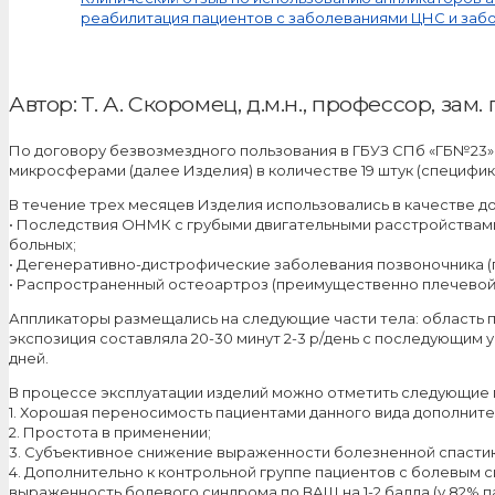
реабилитация пациентов с заболеваниями ЦНС и заб
Автор: Т. А. Скоромец, д.м.н., профессор, зам
По договору безвозмездного пользования в ГБУЗ СПб «ГБ№23»,
микросферами (далее Изделия) в количестве 19 штук (специфик
В течение трех месяцев Изделия использовались в качестве 
• Последствия ОНМК с грубыми двигательными расстройствами 
больных;
• Дегенеративно-дистрофические заболевания позвоночника (
• Распространенный остеоартроз (преимущественно плечевой, 
Аппликаторы размещались на следующие части тела: область п
экспозиция составляла 20-30 минут 2-3 р/день с последующим у
дней.
В процессе эксплуатации изделий можно отметить следующие
1. Хорошая переносимость пациентами данного вида дополните
2. Простота в применении;
3. Субъективное снижение выраженности болезненной спастик
4. Дополнительно к контрольной группе пациентов с болевым
выраженность болевого синдрома по ВАШ на 1-2 балла (у 82% п