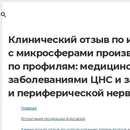
×
Товар
добавлен в корзину
Клинический отзыв по 
с микросферами произв
по профилям: медицинс
заболеваниями ЦНС и з
и периферической нер
Главная
Испытания продукции Альсария
Клинический отзыв по использованию аппликаторов 