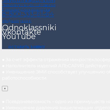
Политика конфиденциальности
Пользовательское соглашение
Договор публичной оферты
8-800-333-61-64
info@alsariya.com
Odnoklassniki
Vkontakte
YouTube
ОСТАВИТЬ ЗАЯВКУ
● За счет эффекта отражения микростеклосфе
● Наполнитель изделий АЛЬСАРИЯ действует ка
● Уменьшение ЭМИ способствует улучшению о
работоспособности.
×
● Псевдоневесомость – одно из преимуществ н
● Уменьшение давления вышележащих отдело