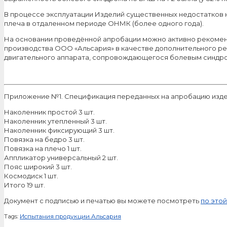
В процессе эксплуатации Изделий существенных недостатков 
плеча в отдаленном периоде ОНМК (более одного года).
На основании проведённой апробации можно активно рекомен
производства ООО «Альсария» в качестве дополнительного р
двигательного аппарата, сопровождающегося болевым синдр
Приложение №1. Спецификация переданных на апробацию изд
Наколенник простой 3 шт.
Наколенник утепленный 3 шт.
Наколенник фиксирующий 3 шт.
Повязка на бедро 3 шт.
Повязка на плечо 1 шт.
Аппликатор универсальный 2 шт.
Пояс широкий 3 шт.
Космодиск 1 шт.
Итого 19 шт.
Документ с подписью и печатью вы можете посмотреть
по это
Tags:
Испытания продукции Альсария