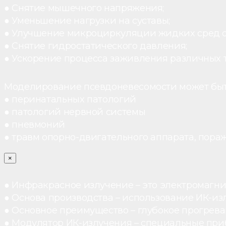
● Снятие мышечного напряжения;
● Уменьшение нагрузки на суставы;
● Улучшение микроциркуляции жидких сред 
● Снятие гидростатического давления;
● Ускорение процесса заживления различных 
Моделирование псевдоневесомости может быт
● перинатальных патологий
● патологий нервной системы
● пневмоний
● травм опорно-двигательного аппарата, пораж
×
● Инфракрасное излучение – это электромагнит
● Основа производства – использование ИК-из
● Основное преимущество – глубокое прогреван
● Модулятор ИК-излучения – специальные при