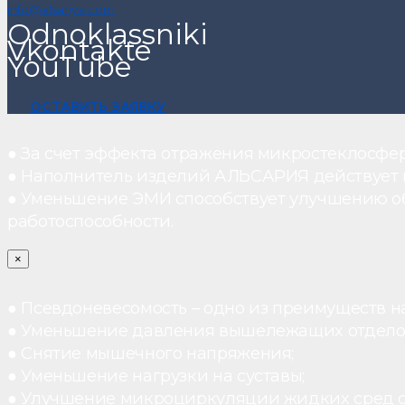
info@alsariya.com
Odnoklassniki
Vkontakte
YouTube
ОСТАВИТЬ ЗАЯВКУ
● За счет эффекта отражения микростеклосфе
● Наполнитель изделий АЛЬСАРИЯ действует ка
● Уменьшение ЭМИ способствует улучшению о
работоспособности.
×
● Псевдоневесомость – одно из преимуществ н
● Уменьшение давления вышележащих отдело
● Снятие мышечного напряжения;
● Уменьшение нагрузки на суставы;
● Улучшение микроциркуляции жидких сред 