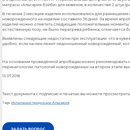
матрасы «Альсария-Бэйби» для кювезов, в количестве 2 штук (раз
В течение 2 месяцев изделия использовались для размещения
новорожденного на изделии составило 36 дней. За время апр
изделий можно отметить следующие положительные моменты: 
естественную позу, не было перегрева ребенка, отмечается 
Выявлены следующие недостатки при эксплуатации: что в кувез
удобно, если на нем лежит недоношенный новорожденный, которы
На основании проведённой апробации можно рекомендовать и
перинатологии, патологий новорожденных на втором этапе вы
13.07.2016
Текст документа с подписью и печатью вы можете просмотрет
Tags:
Испытания продукции Альсария
ЗАДАТЬ ВОПРОС