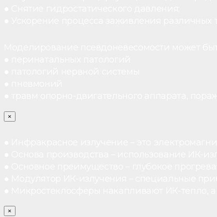
● Снятие гидростатического давления;
● Ускорение процесса заживления различных 
Моделирование псевдоневесомости может быт
● перинатальных патологий
● патологий нервной системы
● пневмоний
● травм опорно-двигательного аппарата, пораж
×
● Инфракрасное излучение – это электромагнит
● Основа производства – использование ИК-из
● Основное преимущество – глубокое прогреван
● Модулятор ИК-излучения – специальные при
● Микростеклосферы накапливают ИК-тепло, а 
×