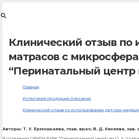
×
Товар
добавлен в корзину
Клинический отзыв по 
матрасов с микросфер
“Перинатальный центр 
Главная
Испытания продукции Альсария
Клинический отзыв по использованию детских медици
Авторы: Т. У. Ермошкаева, глав. врач; В. Д. Кекеева, зав
В отделении ОРИТН БУРК “Перинатальный центр им О. А. Шунг