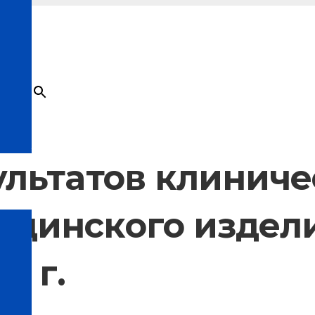
×
Товар
добавлен в корзину
ультатов клиниче
цинского изделия
4 г.