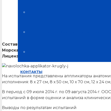
Главная
Блог о здоровье
Испытания продукции Альсария
Акт оценки результатов клинических испытаний медицинс
Испытания на базе медицинских це
Составлен: Общество с ограниченной ответстве
Морская, д. 3, ИНН 5445010757, тел/факс (383-41)
Отзывы
Лицензия на медицинскую деятельность от 23 и
КОНТАКТЫ
На испытания представлены аппликаторы анатоми
исполнения: 8 х 27 см, 8 х 50 см, 10 х 70 см, 12 х 24 см, 1
В период с 09 июля 2014 г. по 09 августа 2014 г.
испытаний в форме оценки и анализа клинически
Выводы по результатам испытаний