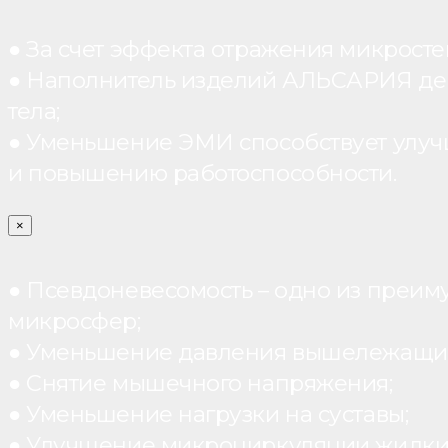
● За счет эффекта отражения микрос
● Наполнитель изделий АЛЬСАРИЯ дейст
тела;
● Уменьшение ЭМИ способствует улуч
и повышению работоспособности.
×
● Псевдоневесомость – одно из преим
микросфер;
● Уменьшение давления вышележащих
● Снятие мышечного напряжения;
● Уменьшение нагрузки на суставы;
● Улучшение микроциркуляции жидки