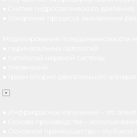
● Снятие гидростатического давления;
● Ускорение процесса заживления раз
Моделирование псевдоневесомости мо
● перинатальных патологий
● патологий нервной системы
● пневмоний
● травм опорно-двигательного аппарата
×
● Инфракрасное излучение – это элект
● Основа производства – использован
● Основное преимущество – глубокое п