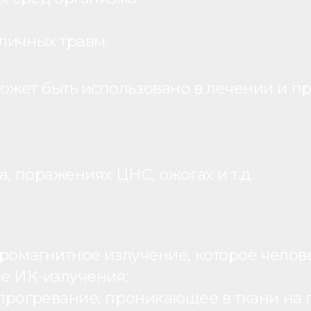
личных травм.
жет быть использовано в лечении и пр
, поражениях ЦНС, ожогах и т.д.
ромагнитное излучение, которое человек
ие ИК-излучения;
рогревание, проникающее в ткани на г