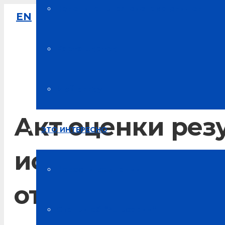
Накопительная система скидок
EN
8-800-333-61-64
Звонок по России бесплатный
Карта цветов
Мой аккаунт
Акт оценки рез
ЭТО ИНТЕРЕСНО
испытаний меди
Новости компании
от 09 августа 201
Статьи об “Альсарии”