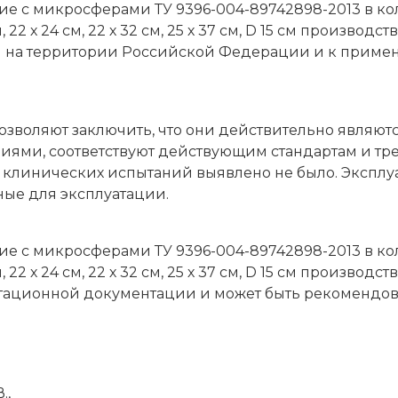
микросферами ТУ 9396-004-89742898-2013 в количеств
 28 см, 22 х 24 см, 22 х 32 см, 25 х 37 см, D 15 см произ
 на территории Российской Федерации и к приме
зволяют заключить, что они действительно являю
ями, соответствуют действующим стандартам и тре
е клинических испытаний выявлено не было. Экспл
ные для эксплуатации.
микросферами ТУ 9396-004-89742898-2013 в количеств
 28 см, 22 х 24 см, 22 х 32 см, 25 х 37 см, D 15 см произ
атационной документации и может быть рекомендо
.,