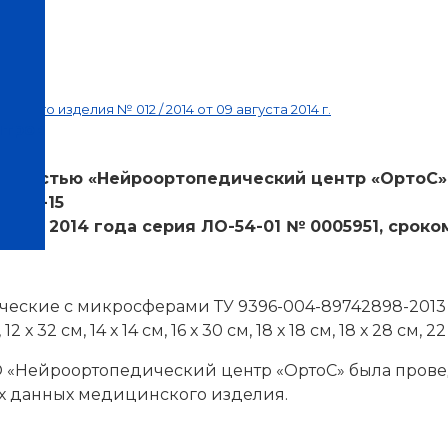
кого изделия № 012 / 2014 от 09 августа 2014 г.
нтров
нностью «Нейроортопедический центр «ОртоС», Н
 2-42-15
юня 2014 года серия ЛО-54-01 № 0005951, срок
ческие с микросферами ТУ 9396-004-89742898-2013
2 х 32 см, 14 х 14 см, 16 х 30 см, 18 х 18 см, 18 х 28 см, 22
 ООО «Нейроортопедический центр «ОртоС» была пров
х данных медицинского изделия.