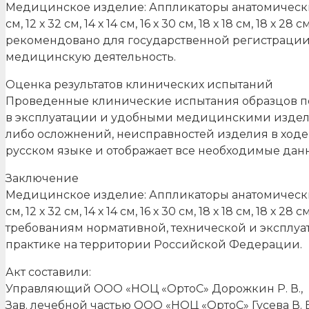
Медицинское изделие: Аппликаторы анатомические с 
см, 12 х 32 см, 14 х 14 см, 16 х 30 см, 18 х 18 см, 18 х
рекомендовано для государственной регистрации
медицинскую деятельность.
Оценка результатов клинических испытаний
Проведенные клинические испытания образцов по
в эксплуатации и удобными медицинскими издели
либо осложнений, неисправностей изделия в ход
русском языке и отображает все необходимые дан
Заключение
Медицинское изделие: Аппликаторы анатомические с 
см, 12 х 32 см, 14 х 14 см, 16 х 30 см, 18 х 18 см, 18 х
требованиям нормативной, технической и эксплу
практике на территории Российской Федерации.
Акт составили:
Управляющий ООО «НОЦ «ОртоС» Дорожкин Р. В.,
Зав. лечебной частью ООО «НОЦ «ОртоС» Гусева В. В