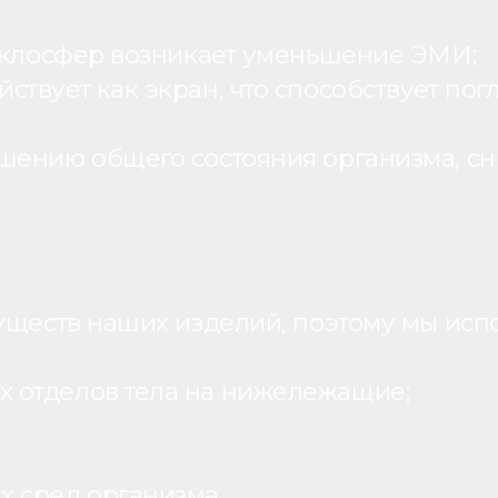
теклосфер возникает уменьшение ЭМИ;
вует как экран, что способствует пог
шению общего состояния организма, с
уществ наших изделий, поэтому мы исп
 отделов тела на нижележащие;
х сред организма