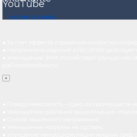
YouTube
ОСТАВИТЬ ЗАЯВКУ
● За счет эффекта отражения микростеклосфе
● Наполнитель изделий АЛЬСАРИЯ действует ка
● Уменьшение ЭМИ способствует улучшению о
работоспособности.
×
● Псевдоневесомость – одно из преимуществ н
● Уменьшение давления вышележащих отдело
● Снятие мышечного напряжения;
● Уменьшение нагрузки на суставы;
● Улучшение микроциркуляции жидких сред 