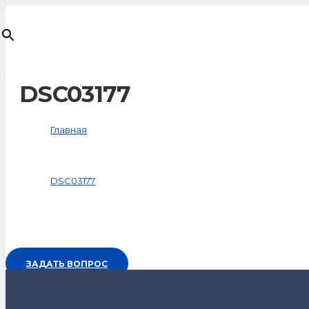
×
Товар
добавлен в корзину
DSC03177
Главная
Медиафайлы
DSC03177
ЗАДАТЬ ВОПРОС