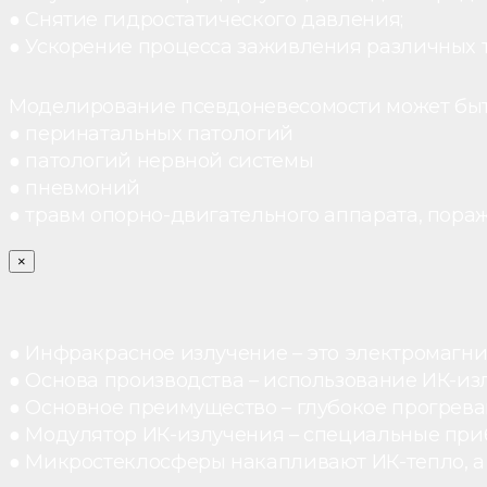
● Снятие гидростатического давления;
● Ускорение процесса заживления различных 
Моделирование псевдоневесомости может быт
● перинатальных патологий
● патологий нервной системы
● пневмоний
● травм опорно-двигательного аппарата, пораж
×
● Инфракрасное излучение – это электромагнит
● Основа производства – использование ИК-из
● Основное преимущество – глубокое прогреван
● Модулятор ИК-излучения – специальные при
● Микростеклосферы накапливают ИК-тепло, а 