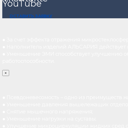
YouTube
ОСТАВИТЬ ЗАЯВКУ
● За счет эффекта отражения микростеклосфе
● Наполнитель изделий АЛЬСАРИЯ действует ка
● Уменьшение ЭМИ способствует улучшению о
работоспособности.
×
● Псевдоневесомость – одно из преимуществ н
● Уменьшение давления вышележащих отдело
● Снятие мышечного напряжения;
● Уменьшение нагрузки на суставы;
● Улучшение микроциркуляции жидких сред 