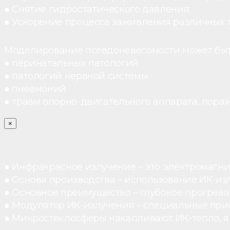
● Снятие гидростатического давления;
● Ускорение процесса заживления различных 
Моделирование псевдоневесомости может быт
● перинатальных патологий
● патологий нервной системы
● пневмоний
● травм опорно-двигательного аппарата, пораж
×
● Инфракрасное излучение – это электромагнит
● Основа производства – использование ИК-из
● Основное преимущество – глубокое прогреван
● Модулятор ИК-излучения – специальные при
● Микростеклосферы накапливают ИК-тепло, а 