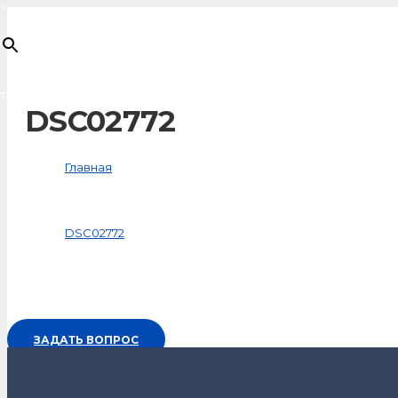
×
Товар
добавлен в корзину
DSC02772
Главная
Медиафайлы
DSC02772
ЗАДАТЬ ВОПРОС